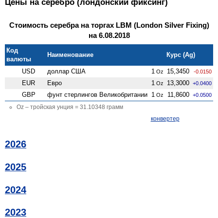
Цены на серебро (лондонский фиксинг)
Стоимость серебра на торгах LBM (London Silver Fixing)
на 6.08.2018
Код
Наименование
Курс (Ag)
валюты
USD
доллар США
1
15,3450
Oz
-0.0150
EUR
Евро
1
13,3000
Oz
+0.0400
GBP
фунт стерлингов Велико­британии
1
11,8600
Oz
+0.0500
Oz – тройская унция = 31.10348 грамм
конвертер
2026
2025
2024
2023