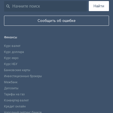
Найти
Сообщить об ошибке
Финансы
Курс валют
Курс доллара
Курс евро
Курс НБУ
Банковские карты
Инвестиционные брокеры
Межбанк
Депозиты
Тарифы на газ
Конвертер валют
Кредит онлайн
Народный рейтинг банков