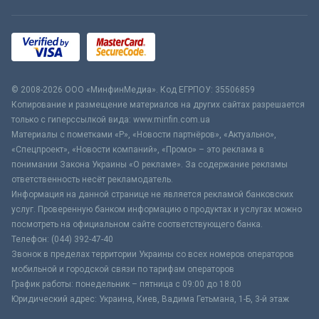
© 2008-2026 ООО «МинфинМедиа». Код ЕГРПОУ: 35506859
Копирование и размещение материалов на других сайтах разрешается
только с гиперссылкой вида: www.minfin.com.ua
Материалы с пометками «Р», «Новости партнёров», «Актуально»,
«Спецпроект», «Новости компаний», «Промо» – это реклама в
понимании Закона Украины «О рекламе». За содержание рекламы
ответственность несёт рекламодатель.
Информация на данной странице не является рекламой банковских
услуг. Проверенную банком информацию о продуктах и услугах можно
посмотреть на официальном сайте соответствующего банка.
Телефон: (044) 392-47-40
Звонок в пределах территории Украины со всех номеров операторов
мобильной и городской связи по тарифам операторов
График работы: понедельник – пятница с 09:00 до 18:00
Юридический адрес: Украина, Киев, Вадима Гетьмана, 1-Б, 3-й этаж