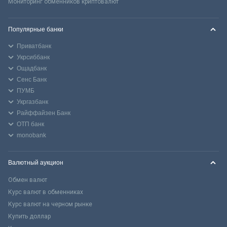
Мониторинг обменников криптовалют
Популярные банки
Приватбанк
Укрсиббанк
Ощадбанк
Сенс Банк
ПУМБ
Укргазбанк
Райффайзен Банк
ОТП банк
monobank
Валютный аукцион
Обмен валют
Курс валют в обменниках
Курс валют на черном рынке
Купить доллар