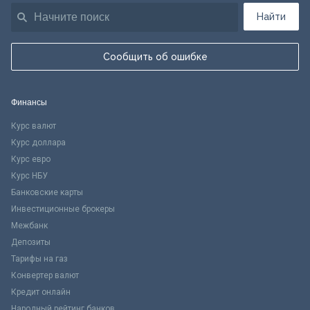
Найти
Сообщить об ошибке
Финансы
Курс валют
Курс доллара
Курс евро
Курс НБУ
Банковские карты
Инвестиционные брокеры
Межбанк
Депозиты
Тарифы на газ
Конвертер валют
Кредит онлайн
Народный рейтинг банков