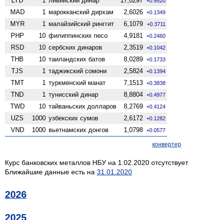
LYD
1
ливийский динар
17,8297
+0.9520
MAD
1
марокканский дирхам
2,6026
+0.1349
MYR
1
малайзийский ринггит
6,1079
+0.3711
PHP
10
филиппинских песо
4,9181
+0.2460
RSD
10
сербских динаров
2,3519
+0.1042
THB
10
таиландских батов
8,0289
+0.1733
TJS
1
таджикский сомони
2,5824
+0.1394
TMT
1
туркменский манат
7,1513
+0.3838
TND
1
тунисский динар
8,8804
+0.4977
TWD
10
тайваньских долларов
8,2769
+0.4124
UZS
1000
узбекских сумов
2,6172
+0.1282
VND
1000
вьетнамских донгов
1,0798
+0.0577
конвертер
Курс банковских металлов НБУ на 1.02.2020 отсутствует
Ближайшие данные есть на
31.01.2020
2026
2025