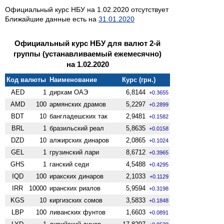
Официальный курс НБУ на 1.02.2020 отсутствует
Ближайшие данные есть на
31.01.2020
Официальный курс НБУ для валют 2-й
группы (устанавливаемый ежемесячно)
на 1.02.2020
Код валюты
Наименование
Курс (грн.)
AED
1
дирхам ОАЭ
6,8144
+0.3655
AMD
100
армянских драмов
5,2297
+0.2899
BDT
10
бангладешских так
2,9481
+0.1582
BRL
1
бразильский реал
5,8635
+0.0158
DZD
10
алжирских динаров
2,0865
+0.1024
GEL
1
грузинский лари
8,6712
+0.3965
GHS
1
ганский седи
4,5488
+0.4295
IQD
100
иракских динаров
2,1033
+0.1129
IRR
10000
иранских риалов
5,9594
+0.3198
KGS
10
киргизских сомов
3,5833
+0.1848
LBP
100
ливанских фунтов
1,6603
+0.0891