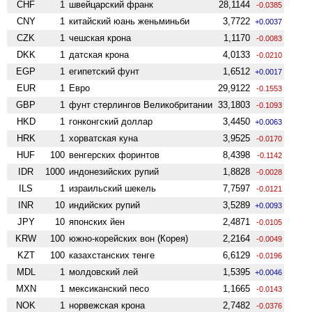
CHF
1
швейцарский франк
28,1144
-0.0385
CNY
1
китайский юань женьминьби
3,7722
+0.0037
CZK
1
чешская крона
1,1170
-0.0083
DKK
1
датская крона
4,0133
-0.0210
EGP
1
египетский фунт
1,6512
+0.0017
EUR
1
Евро
29,9122
-0.1553
GBP
1
фунт стерлингов Велико­британии
33,1803
-0.1093
HKD
1
гонконгский доллар
3,4450
+0.0063
HRK
1
хорватская куна
3,9525
-0.0170
HUF
100
венгерских форинтов
8,4398
-0.1142
IDR
1000
индонезийских рупий
1,8828
-0.0028
ILS
1
израильский шекель
7,7597
-0.0121
INR
10
индийских рупий
3,5289
+0.0093
JPY
10
японских йен
2,4871
-0.0105
KRW
100
южно-корейских вон (Корея)
2,2164
-0.0049
KZT
100
казахстанских тенге
6,6129
-0.0196
MDL
1
молдовский лей
1,5395
+0.0046
MXN
1
мексиканский песо
1,1665
-0.0143
NOK
1
норвежская крона
2,7482
-0.0376