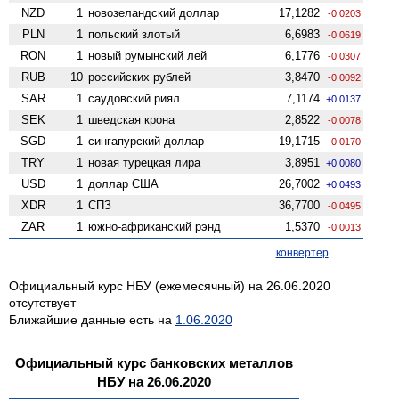
NZD
1
ново­зеландский доллар
17,1282
-0.0203
PLN
1
польский злотый
6,6983
-0.0619
RON
1
новый румынский лей
6,1776
-0.0307
RUB
10
российских рублей
3,8470
-0.0092
SAR
1
саудовский риял
7,1174
+0.0137
SEK
1
шведская крона
2,8522
-0.0078
SGD
1
сингапурский доллар
19,1715
-0.0170
TRY
1
новая турецкая лира
3,8951
+0.0080
USD
1
доллар США
26,7002
+0.0493
XDR
1
СПЗ
36,7700
-0.0495
ZAR
1
южно-африканский рэнд
1,5370
-0.0013
конвертер
Официальный курс НБУ (ежемесячный) на 26.06.2020
отсутствует
Ближайшие данные есть на
1.06.2020
Официальный курс банковских металлов
НБУ на 26.06.2020