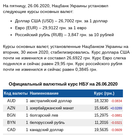
На пятницу, 26.06.2020, Нацбанк Украины установил
следующие курсы основных валют:
Доллар США (USD) – 26,7002 грн. за 1 доллар
Евро (EUR) – 29,9122 грн. за 1 евро
Российский рубль (RUB) – 3,847 грн. за 10 рублей
Курсы основных валют, установленные Нацбанком Украины на
вторник, 30 июня 2020, стабилизировались. Курс доллара США
почти не изменился и составил 26,6922 грн. Курс Евро слегка
поднялся и сейчас равен 29,95 грн. Курс российского рубля
почти не изменился и сейчас равен 0,3845 грн.
Официальный валютный курс НБУ на 26.06.2020
Код валюты
Наименование
Курс (грн.)
AUD
1
австралийский доллар
18,3230
-0.0834
AZN
1
азербайджанский манат
15,6645
+0.0289
BGN
1
болгарский лев
15,2975
-0.0881
BYN
1
белорусский рубль
11,2016
-0.0321
CAD
1
канадский доллар
19,5635
-0.0609