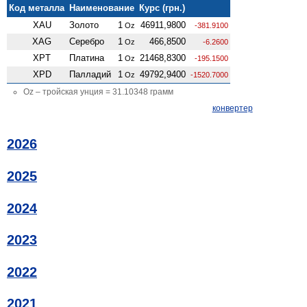
Код металла
Наименование
Курс (грн.)
XAU
Золото
1
46911,9800
Oz
-381.9100
XAG
Серебро
1
466,8500
Oz
-6.2600
XPT
Платина
1
21468,8300
Oz
-195.1500
XPD
Палладий
1
49792,9400
Oz
-1520.7000
Oz – тройская унция = 31.10348 грамм
конвертер
2026
2025
2024
2023
2022
2021