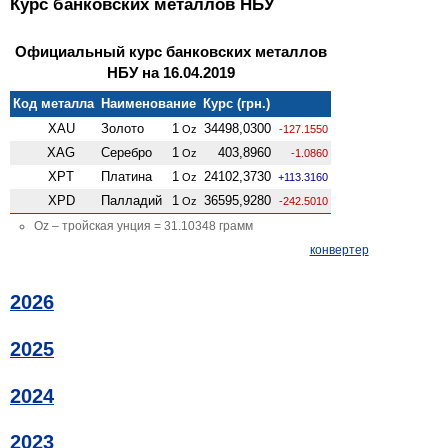
Курс банковских металлов НБУ
Официальный курс банковских металлов
НБУ на 16.04.2019
Код металла
Наименование
Курс (грн.)
XAU
Золото
1
34498,0300
Oz
-127.1550
XAG
Серебро
1
403,8960
Oz
-1.0860
XPT
Платина
1
24102,3730
Oz
+113.3160
XPD
Палладий
1
36595,9280
Oz
-242.5010
Oz – тройская унция = 31.10348 грамм
конвертер
2026
2025
2024
2023