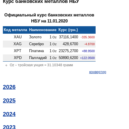
Курс банковских металлов НБУ
Официальный курс банковских металлов
НБУ на 11.01.2020
Код металла
Наименование
Курс (грн.)
XAU
Золото
1
37116,1400
Oz
-335.3600
XAG
Серебро
1
428,6700
Oz
-4.8700
XPT
Платина
1
23275,2700
Oz
+88.9500
XPD
Палладий
1
50890,6200
Oz
+122.0500
Oz – тройская унция = 31.10348 грамм
конвертер
2026
2025
2024
2023