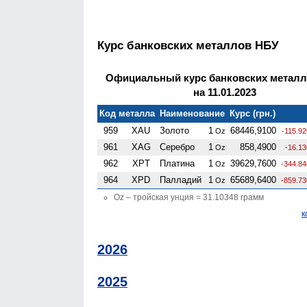
Курс банковских металлов НБУ
Официальный курс банковских метал
на 11.01.2023
Код металла
Наименование
Курс (грн.)
959
XAU
Золото
1
68446,9100
Oz
-115.9
961
XAG
Серебро
1
858,4900
Oz
-16.1
962
XPT
Платина
1
39629,7600
Oz
-344.84
964
XPD
Палладий
1
65689,6400
Oz
-859.73
Oz – тройская унция = 31.10348 грамм
к
2026
2025