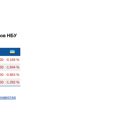
лов НБУ
200
-0.169 %
300
-1.844 %
00
-0.863 %
00
-1.292 %
онвертер