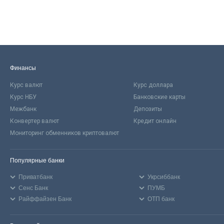
Финансы
Курс валют
Курс доллара
Курс НБУ
Банковские карты
Межбанк
Депозиты
Конвертер валют
Кредит онлайн
Мониторинг обменников криптовалют
Популярные банки
Приватбанк
Укрсиббанк
Сенс Банк
ПУМБ
Райффайзен Банк
ОТП банк