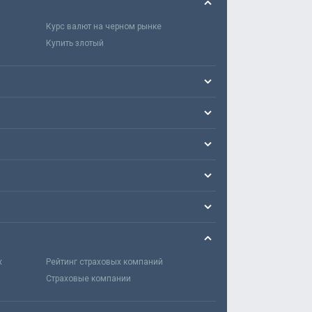
Курс валют на черном рынке
Купить злотый
х
Рейтинг страховых компаний
Страховые компании