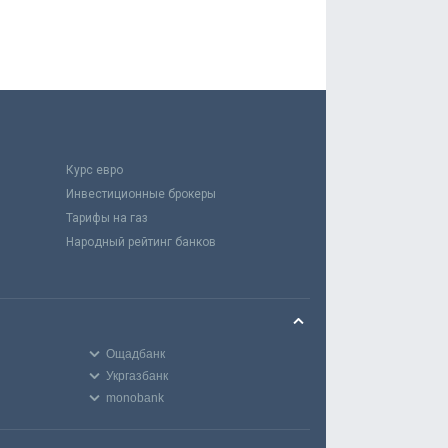
Курс евро
Инвестиционные брокеры
Тарифы на газ
Народный рейтинг банков
Ощадбанк
Укргазбанк
monobank