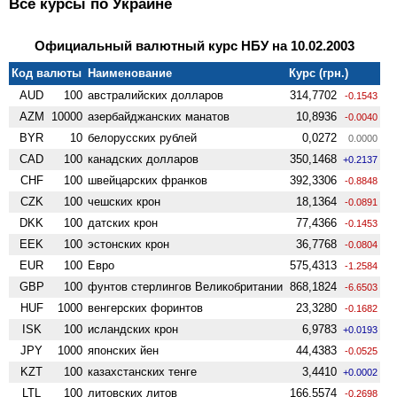
Все курсы по Украине
Официальный валютный курс НБУ на 10.02.2003
Код валюты
Наименование
Курс (грн.)
AUD
100
австралийских долларов
314,7702
-0.1543
AZM
10000
азербайджанских манатов
10,8936
-0.0040
BYR
10
белорусских рублей
0,0272
0.0000
CAD
100
канадских долларов
350,1468
+0.2137
CHF
100
швейцарских франков
392,3306
-0.8848
CZK
100
чешских крон
18,1364
-0.0891
DKK
100
датских крон
77,4366
-0.1453
EEK
100
эстонских крон
36,7768
-0.0804
EUR
100
Евро
575,4313
-1.2584
GBP
100
фунтов стерлингов Велико­британии
868,1824
-6.6503
HUF
1000
венгерских форинтов
23,3280
-0.1682
ISK
100
исландских крон
6,9783
+0.0193
JPY
1000
японских йен
44,4383
-0.0525
KZT
100
казахстанских тенге
3,4410
+0.0002
LTL
100
литовских литов
166,5574
-0.2698