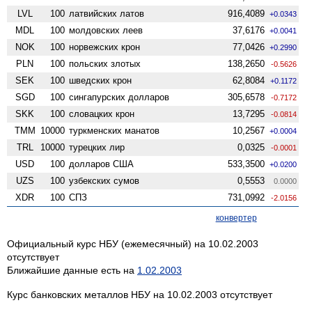
LVL
100
латвийских латов
916,4089
+0.0343
MDL
100
молдовских леев
37,6176
+0.0041
NOK
100
норвежских крон
77,0426
+0.2990
PLN
100
польских злотых
138,2650
-0.5626
SEK
100
шведских крон
62,8084
+0.1172
SGD
100
сингапурских долларов
305,6578
-0.7172
SKK
100
словацких крон
13,7295
-0.0814
TMM
10000
туркменских манатов
10,2567
+0.0004
TRL
10000
турецких лир
0,0325
-0.0001
USD
100
долларов США
533,3500
+0.0200
UZS
100
узбекских сумов
0,5553
0.0000
XDR
100
СПЗ
731,0992
-2.0156
конвертер
Официальный курс НБУ (ежемесячный) на 10.02.2003
отсутствует
Ближайшие данные есть на
1.02.2003
Курс банковских металлов НБУ на 10.02.2003 отсутствует