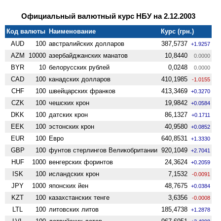
Официальный валютный курс НБУ на 2.12.2003
Код валюты
Наименование
Курс (грн.)
AUD
100
австралийских долларов
387,5737
+1.9257
AZM
10000
азербайджанских манатов
10,8440
0.0000
BYR
10
белорусских рублей
0,0248
0.0000
CAD
100
канадских долларов
410,1985
-1.0155
CHF
100
швейцарских франков
413,3469
+0.3270
CZK
100
чешских крон
19,9842
+0.0584
DKK
100
датских крон
86,1327
+0.1711
EEK
100
эстонских крон
40,9580
+0.0852
EUR
100
Евро
640,8531
+1.3330
GBP
100
фунтов стерлингов Велико­британии
920,1049
+2.7041
HUF
1000
венгерских форинтов
24,3624
+0.2059
ISK
100
исландских крон
7,1532
-0.0091
JPY
1000
японских йен
48,7675
+0.0384
KZT
100
казахстанских тенге
3,6356
-0.0008
LTL
100
литовских литов
185,4738
+1.2878