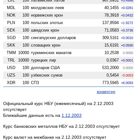
LVL
100
латвийских латов
967,6951
+3.4998
MDL
100
молдовских леев
40,1455
+0.0281
NOK
100
норвежских крон
78,3918
+0.0432
PLN
100
польских злотых
137,8594
+1.9272
SEK
100
шведских крон
71,0583
+0.3736
SGD
100
сингапурских долларов
309,5161
+0.0010
SKK
100
словацких крон
15,6191
+0.0590
TMM
10000
туркменских манатов
10,2538
0.0000
TRL
10000
турецких лир
0,0367
+0.0001
USD
100
долларов США
533,2000
0.0000
UZS
100
узбекских сумов
0,5454
-0.0003
XDR
100
СПЗ
773,5945
+6.0093
конвертер
Официальный курс НБУ (ежемесячный) на 2.12.2003
отсутствует
Ближайшие данные есть на
1.12.2003
Курс банковских металлов НБУ на 2.12.2003 отсутствует
Курс валют на межбанке на 2.12.2003 отсутствует