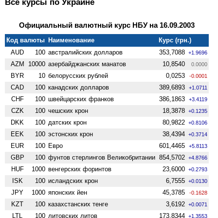
Все курсы по Украине
Официальный валютный курс НБУ на 16.09.2003
Код валюты
Наименование
Курс (грн.)
AUD
100
австралийских долларов
353,7088
+1.9696
AZM
10000
азербайджанских манатов
10,8540
0.0000
BYR
10
белорусских рублей
0,0253
-0.0001
CAD
100
канадских долларов
389,6893
+1.0711
CHF
100
швейцарских франков
386,1863
+3.4119
CZK
100
чешских крон
18,3878
+0.1235
DKK
100
датских крон
80,9822
+0.8106
EEK
100
эстонских крон
38,4394
+0.3714
EUR
100
Евро
601,4465
+5.8113
GBP
100
фунтов стерлингов Велико­британии
854,5702
+4.8766
HUF
1000
венгерских форинтов
23,6000
+0.2793
ISK
100
исландских крон
6,7555
+0.0130
JPY
1000
японских йен
45,3785
-0.1628
KZT
100
казахстанских тенге
3,6192
+0.0071
LTL
100
литовских литов
173,8344
+1.3553