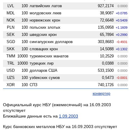
LVL
100
латвийских латов
927,2174
0.0000
MDL
100
молдовских леев
38,9087
+0.0785
NOK
100
норвежских крон
72,6648
+0.5409
PLN
100
польских злотых
135,0958
+1.1609
SEK
100
шведских крон
65,7894
+0.2990
SGD
100
сингапурских долларов
303,8683
-0.4931
SKK
100
словацких крон
14,5088
+0.1302
TMM
10000
туркменских манатов
10,2529
0.0000
TRL
10000
турецких лир
0,0388
0.0000
USD
100
долларов США
533,1500
0.0000
UZS
100
узбекских сумов
0,5473
-0.0001
XDR
100
СПЗ
740,1726
0.0000
конвертер
Официальный курс НБУ (ежемесячный) на 16.09.2003
отсутствует
Ближайшие данные есть на
1.09.2003
Курс банковских металлов НБУ на 16.09.2003 отсутствует