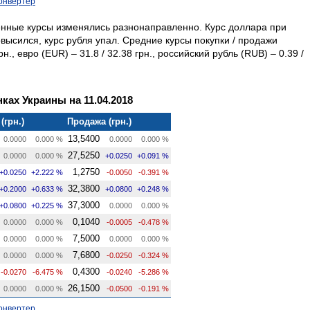
онвертер
енные курсы изменялись разнонаправленно. Курс доллара при
высился, курс рубля упал. Средние курсы покупки / продажи
., евро (EUR) – 31.8 / 32.38 грн., российский рубль (RUB) – 0.39 /
ках Украины на 11.04.2018
(грн.)
Продажа (грн.)
13,5400
0.0000
0.000 %
0.0000
0.000 %
27,5250
0.0000
0.000 %
+0.0250
+0.091 %
1,2750
+0.0250
+2.222 %
-0.0050
-0.391 %
32,3800
+0.2000
+0.633 %
+0.0800
+0.248 %
37,3000
+0.0800
+0.225 %
0.0000
0.000 %
0,1040
0.0000
0.000 %
-0.0005
-0.478 %
7,5000
0.0000
0.000 %
0.0000
0.000 %
7,6800
0.0000
0.000 %
-0.0250
-0.324 %
0,4300
-0.0270
-6.475 %
-0.0240
-5.286 %
26,1500
0.0000
0.000 %
-0.0500
-0.191 %
онвертер