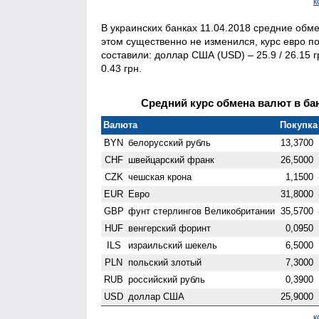
к
В украинских банках 11.04.2018 средние обм
этом существенно не изменился, курс евро по
составили: доллар США (USD) – 25.9 / 26.15 грн
0.43 грн.
Средний курс обмена валют в бан
Валюта
Покупка 
BYN
белорусский рубль
13,3700
CHF
швейцарский франк
26,5000
CZK
чешская крона
1,1500
EUR
Евро
31,8000
GBP
фунт стерлингов Велико­британии
35,5700
HUF
венгерский форинт
0,0950
ILS
израильский шекель
6,5000
PLN
польский злотый
7,3000
RUB
российский рубль
0,3900
USD
доллар США
25,9000
к