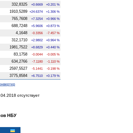
332,8325
+0.6669
+0.201 %
1910,5289
+24.6374
+1.306 %
765,7608
+7.3254
+0.966 %
688,7248
+5.9606
+0.873 %
4,1648
-0.3356
-7.457 %
312,1710
+2.9802
+0.964 %
1981,7522
+8.6829
+0.440 %
83,1758
-0.0044
-0.005 %
634,2766
-7.1180
-1.110 %
2597,5527
-5.1441
-0.198 %
3775,8584
+6.7510
+0.179 %
онвертер
04.2018 отсутствует
лов НБУ