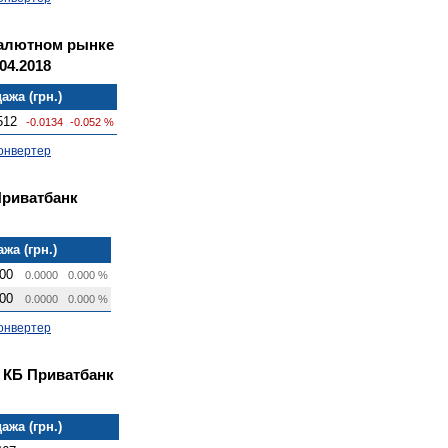
валютном рынке
04.2018
ажа (грн.)
512
-0.0134
-0.052 %
онвертер
Приватбанк
жа (грн.)
00
0.0000
0.000 %
00
0.0000
0.000 %
онвертер
 КБ Приватбанк
ажа (грн.)