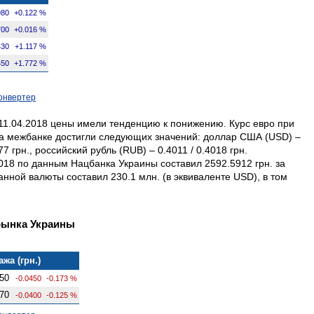
980
+0.122 %
700
+0.016 %
430
+1.117 %
450
+1.772 %
онвертер
1.04.2018 цены имели тенденцию к понижению. Курс евро при
 на межбанке достигли следующих значений: доллар США (USD) –
077 грн., российский рубль (RUB) – 0.4011 / 0.4018 грн.
18 по данным Нацбанка Украины составил 2592.5912 грн. за
ной валюты составил 230.1 млн. (в эквиваленте USD), в том
рынка Украины
жа (грн.)
50
-0.0450
-0.173 %
70
-0.0400
-0.125 %