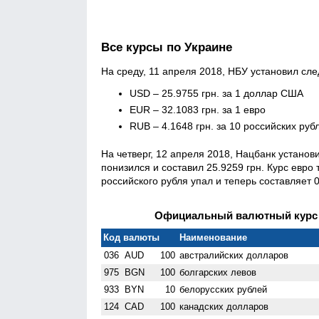
Все курсы по Украине
На среду, 11 апреля 2018, НБУ установил с
USD – 25.9755 грн. за 1 доллар США
EUR – 32.1083 грн. за 1 евро
RUB – 4.1648 грн. за 10 российских руб
На четверг, 12 апреля 2018, Нацбанк устано
понизился и составил 25.9259 грн. Курс евро 
российского рубля упал и теперь составляет 0
Официальный валютный курс Н
Код валюты
Наименование
036
AUD
100
австралийских долларов
975
BGN
100
болгарских левов
933
BYN
10
белорусских рублей
124
CAD
100
канадских долларов