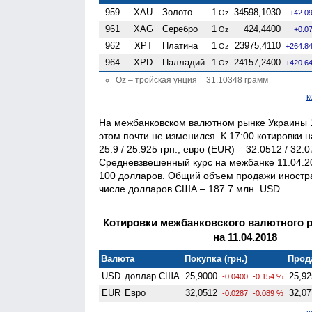
959
XAU
Золото
1
34598,1030
Oz
+42.0
961
XAG
Серебро
1
424,4400
Oz
+0.0
962
XPT
Платина
1
23975,4110
Oz
+264.8
964
XPD
Палладий
1
24157,2400
Oz
+420.6
Oz – тройская унция = 31.10348 грамм
к
На межбанковском валютном рынке Украины 1
этом почти не изменился. К 17:00 котировки
25.9 / 25.925 грн., евро (EUR) – 32.0512 / 32.
Средневзвешенный курс на межбанке 11.04.20
100 долларов. Общий объем продажи иностран
числе долларов США – 187.7 млн. USD.
Котировки межбанковского валютного 
на 11.04.2018
Валюта
Покупка (грн.)
Прода
USD
доллар США
25,9000
25,92
-0.0400
-0.154 %
EUR
Евро
32,0512
32,07
-0.0287
-0.089 %