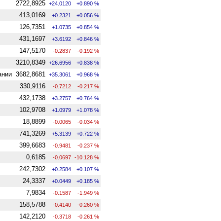
2722,8925
+24.0120
+0.890 %
413,0169
+0.2321
+0.056 %
126,7351
+1.0735
+0.854 %
431,1697
+3.6192
+0.846 %
147,5170
-0.2837
-0.192 %
3210,8349
+26.6956
+0.838 %
ании
3682,8681
+35.3061
+0.968 %
330,9116
-0.7212
-0.217 %
432,1738
+3.2757
+0.764 %
102,9708
+1.0979
+1.078 %
18,8899
-0.0065
-0.034 %
741,3269
+5.3139
+0.722 %
399,6683
-0.9481
-0.237 %
0,6185
-0.0697
-10.128 %
242,7302
+0.2584
+0.107 %
24,3337
+0.0449
+0.185 %
7,9834
-0.1587
-1.949 %
158,5788
-0.4140
-0.260 %
142,2120
-0.3718
-0.261 %