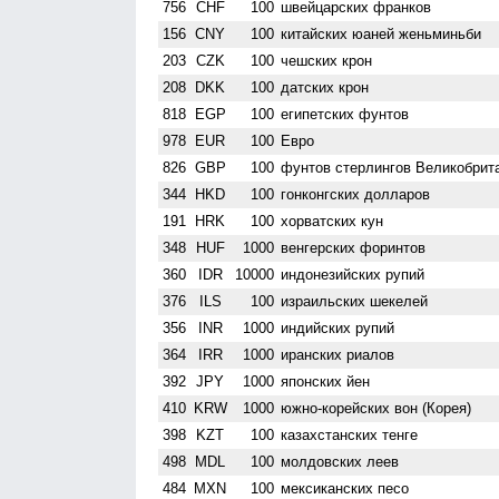
756
CHF
100
швейцарских франков
156
CNY
100
китайских юаней женьминьби
203
CZK
100
чешских крон
208
DKK
100
датских крон
818
EGP
100
египетских фунтов
978
EUR
100
Евро
826
GBP
100
фунтов стерлингов Велико­брит
344
HKD
100
гонконгских долларов
191
HRK
100
хорватских кун
348
HUF
1000
венгерских форинтов
360
IDR
10000
индонезийских рупий
376
ILS
100
израильских шекелей
356
INR
1000
индийских рупий
364
IRR
1000
иранских риалов
392
JPY
1000
японских йен
410
KRW
1000
южно-корейских вон (Корея)
398
KZT
100
казахстанских тенге
498
MDL
100
молдовских леев
484
MXN
100
мексиканских песо