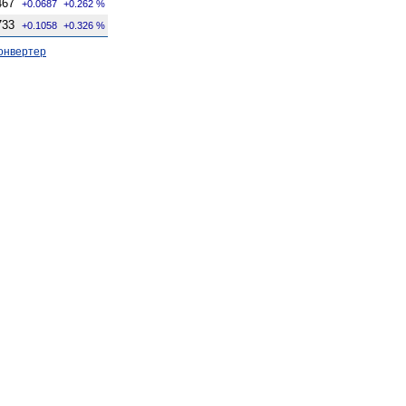
467
+0.0687
+0.262 %
733
+0.1058
+0.326 %
онвертер