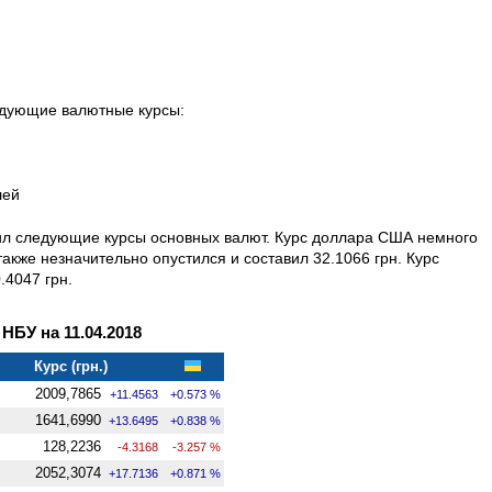
ледующие валютные курсы:
лей
вил следующие курсы основных валют. Курс доллара США немного
также незначительно опустился и составил 32.1066 грн. Курс
.4047 грн.
БУ на 11.04.2018
Курс (грн.)
2009,7865
+11.4563
+0.573 %
1641,6990
+13.6495
+0.838 %
128,2236
-4.3168
-3.257 %
2052,3074
+17.7136
+0.871 %