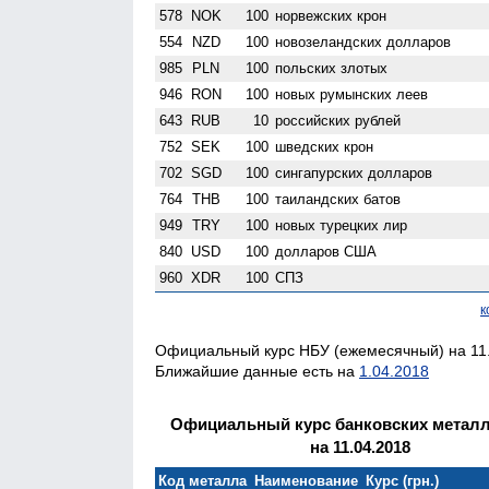
578
NOK
100
норвежских крон
554
NZD
100
ново­зеландских долларов
985
PLN
100
польских злотых
946
RON
100
новых румынских леев
643
RUB
10
российских рублей
752
SEK
100
шведских крон
702
SGD
100
сингапурских долларов
764
THB
100
таиландских батов
949
TRY
100
новых турецких лир
840
USD
100
долларов США
960
XDR
100
СПЗ
к
Официальный курс НБУ (ежемесячный) на 11.
Ближайшие данные есть на
1.04.2018
Официальный курс банковских метал
на 11.04.2018
Код металла
Наименование
Курс (грн.)