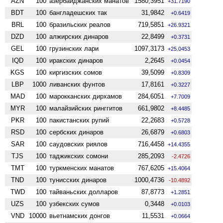
AZN
100
азербайджанских манатов
1580,3951
+31.7190
BDT
100
бангладешских так
31,9842
+0.6419
BRL
100
бразильских реалов
719,5851
+26.9321
DZD
100
алжирских динаров
22,8499
+0.3731
GEL
100
грузинских лари
1097,3173
+25.0453
IQD
100
иракских динаров
2,2645
+0.0454
KGS
100
киргизских сомов
39,5099
+0.8309
LBP
1000
ливанских фунтов
17,8161
+0.3227
MAD
100
марокканских дирхамов
284,6051
+7.7009
MYR
100
малайзийских ринггитов
661,9802
+8.4485
PKR
100
пакистанских рупий
22,2683
+0.5728
RSD
100
сербских динаров
26,6879
+0.6803
SAR
100
саудовских риялов
716,4458
+14.4355
TJS
100
таджикских сомони
285,2093
-2.4726
TMT
100
туркменских манатов
767,6205
+15.4064
TND
100
тунисских динаров
1000,4736
-10.4892
TWD
100
тайваньских долларов
87,8773
+1.2851
UZS
100
узбекских сумов
0,3448
+0.0103
VND
10000
вьетнамских донгов
11,5531
+0.0664