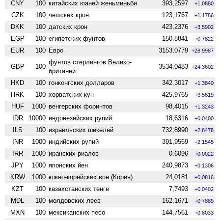
CNY
100
китайских юаней женьминьби
393,2597
+1.0880
CZK
100
чешских крон
123,1767
+1.1786
DKK
100
датских крон
423,2376
+3.5902
EGP
100
египетских фунтов
150,8841
+0.7822
EUR
100
Евро
3153,0779
+26.9987
фунтов стерлингов Велико­
GBP
100
3534,0483
+24.3602
британии
HKD
100
гонконгских долларов
342,3017
+1.3840
HRK
100
хорватских кун
425,9765
+3.5619
HUF
1000
венгерских форинтов
98,4015
+1.3243
IDR
10000
индонезийских рупий
18,6316
+0.0400
ILS
100
израильских шекелей
732,8990
+2.8478
INR
1000
индийских рупий
391,9569
+2.1545
IRR
1000
иранских риалов
0,6096
+0.0022
JPY
1000
японских йен
240,9873
+0.1306
KRW
1000
южно-корейских вон (Корея)
24,0181
+0.0816
KZT
100
казахстанских тенге
7,7493
+0.0402
MDL
100
молдовских леев
162,1671
+0.7889
MXN
100
мексиканских песо
144,7561
+0.8033