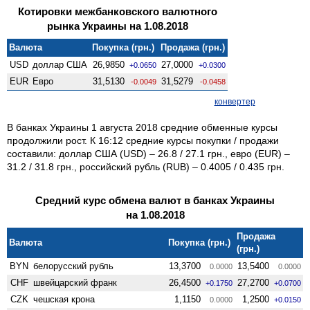
Котировки межбанковского валютного
рынка Украины на 1.08.2018
Валюта
Покупка (грн.)
Продажа (грн.)
USD
доллар США
26,9850
27,0000
+0.0650
+0.0300
EUR
Евро
31,5130
31,5279
-0.0049
-0.0458
конвертер
В банках Украины 1 августа 2018 средние обменные курсы
продолжили рост. К 16:12 средние курсы покупки / продажи
составили: доллар США (USD) – 26.8 / 27.1 грн., евро (EUR) –
31.2 / 31.8 грн., российский рубль (RUB) – 0.4005 / 0.435 грн.
Средний курс обмена валют в банках Украины
на 1.08.2018
Продажа
Валюта
Покупка (грн.)
(грн.)
BYN
белорусский рубль
13,3700
13,5400
0.0000
0.0000
CHF
швейцарский франк
26,4500
27,2700
+0.1750
+0.0700
CZK
чешская крона
1,1150
1,2500
0.0000
+0.0150