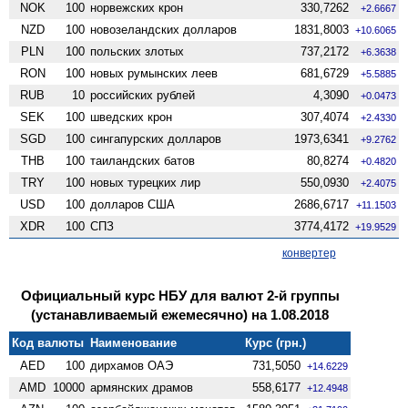
NOK
100
норвежских крон
330,7262
+2.6667
NZD
100
ново­зеландских долларов
1831,8003
+10.6065
PLN
100
польских злотых
737,2172
+6.3638
RON
100
новых румынских леев
681,6729
+5.5885
RUB
10
российских рублей
4,3090
+0.0473
SEK
100
шведских крон
307,4074
+2.4330
SGD
100
сингапурских долларов
1973,6341
+9.2762
THB
100
таиландских батов
80,8274
+0.4820
TRY
100
новых турецких лир
550,0930
+2.4075
USD
100
долларов США
2686,6717
+11.1503
XDR
100
СПЗ
3774,4172
+19.9529
конвертер
Официальный курс НБУ для валют 2-й группы
(устанавливаемый ежемесячно) на 1.08.2018
Код валюты
Наименование
Курс (грн.)
AED
100
дирхамов ОАЭ
731,5050
+14.6229
AMD
10000
армянских драмов
558,6177
+12.4948