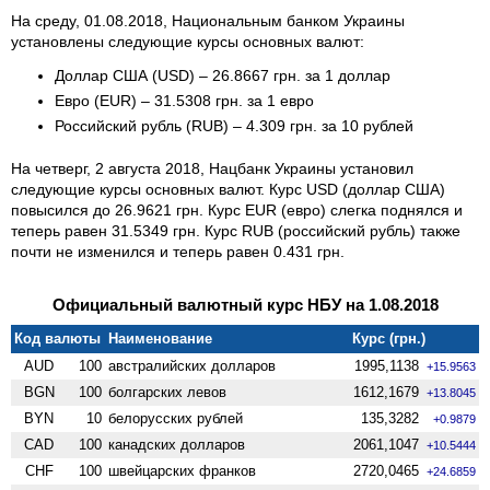
На среду, 01.08.2018, Национальным банком Украины
установлены следующие курсы основных валют:
Доллар США (USD) – 26.8667 грн. за 1 доллар
Евро (EUR) – 31.5308 грн. за 1 евро
Российский рубль (RUB) – 4.309 грн. за 10 рублей
На четверг, 2 августа 2018, Нацбанк Украины установил
следующие курсы основных валют. Курс USD (доллар США)
повысился до 26.9621 грн. Курс EUR (евро) слегка поднялся и
теперь равен 31.5349 грн. Курс RUB (российский рубль) также
почти не изменился и теперь равен 0.431 грн.
Официальный валютный курс НБУ на 1.08.2018
Код валюты
Наименование
Курс (грн.)
AUD
100
австралийских долларов
1995,1138
+15.9563
BGN
100
болгарских левов
1612,1679
+13.8045
BYN
10
белорусских рублей
135,3282
+0.9879
CAD
100
канадских долларов
2061,1047
+10.5444
CHF
100
швейцарских франков
2720,0465
+24.6859