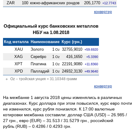
ZAR
100
южно-африканских рэндов
205,1770
+12.7743
конвертер
Официальный курс банковских металлов
НБУ на 1.08.2018
Код металла
Наименование
Курс (грн.)
XAU
Золото
1
32755,9010
Oz
+59.6920
XAG
Серебро
1
416,1650
Oz
+5.3390
XPT
Платина
1
22191,9080
Oz
+11.8360
XPD
Палладий
1
24932,3130
Oz
+49.9640
Oz – тройская унция = 31.10348 грамм
конвертер
На межбанке 1 августа 2018 цены изменялись в различных
диапазонах. Курс доллара при этом повысился, курс евро почти
не изменился, курс рубля понизился. К 17:00 валютные
котировки межбанка составили: доллар США (USD) – 26.985 /
27 грн., евро (EUR) – 31.513 / 31.5279 грн., российский
рубль (RUB) – 0.4286 / 0.4293 грн.