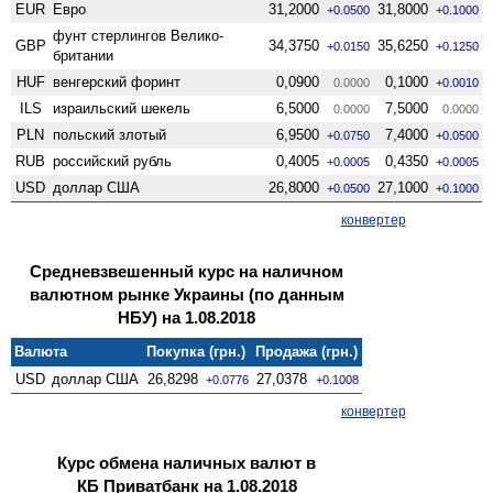
EUR
Евро
31,2000
31,8000
+0.0500
+0.1000
фунт стерлингов Велико­
GBP
34,3750
35,6250
+0.0150
+0.1250
британии
HUF
венгерский форинт
0,0900
0,1000
0.0000
+0.0010
ILS
израильский шекель
6,5000
7,5000
0.0000
0.0000
PLN
польский злотый
6,9500
7,4000
+0.0750
+0.0500
RUB
российский рубль
0,4005
0,4350
+0.0005
+0.0005
USD
доллар США
26,8000
27,1000
+0.0500
+0.1000
конвертер
Средневзвешенный курс на наличном
валютном рынке Украины (по данным
НБУ) на 1.08.2018
Валюта
Покупка (грн.)
Продажа (грн.)
USD
доллар США
26,8298
27,0378
+0.0776
+0.1008
конвертер
Курс обмена наличных валют в
КБ Приватбанк на 1.08.2018