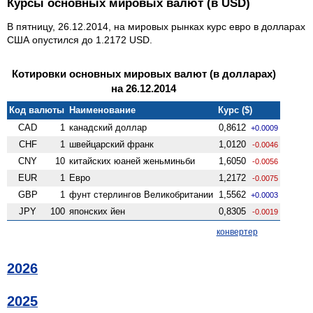
Курсы основных мировых валют (в USD)
В пятницу, 26.12.2014, на мировых рынках курс евро в долларах
США опустился до 1.2172 USD.
Котировки основных мировых валют (в долларах)
на 26.12.2014
Код валюты
Наименование
Курс ($)
CAD
1
канадский доллар
0,8612
+0.0009
CHF
1
швейцарский франк
1,0120
-0.0046
CNY
10
китайских юаней женьминьби
1,6050
-0.0056
EUR
1
Евро
1,2172
-0.0075
GBP
1
фунт стерлингов Велико­британии
1,5562
+0.0003
JPY
100
японских йен
0,8305
-0.0019
конвертер
2026
2025