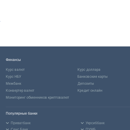
)
Финансы
Курс валют
Курс доллара
Курс НБУ
Банковские карты
Межбанк
Депозиты
Конвертер валют
Кредит онлайн
Мониторинг обменников криптовалют
Популярные банки
Приватбанк
Укрсиббанк
Сенс Банк
ПУМБ