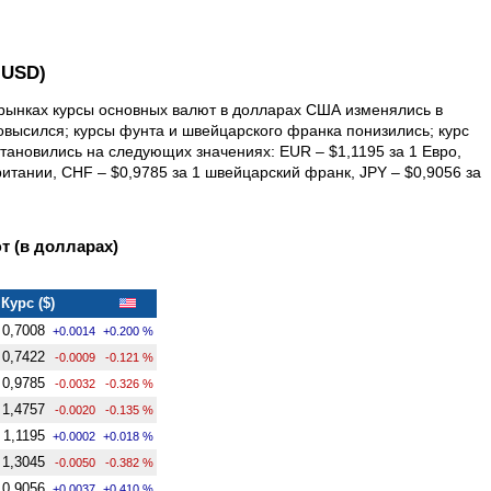
 USD)
 рынках курсы основных валют в долларах США изменялись в
овысился; курсы фунта и швейцарского франка понизились; курс
становились на следующих значениях: EUR – $1,1195 за 1 Евро,
ритании, CHF – $0,9785 за 1 швейцарский франк, JPY – $0,9056 за
 (в долларах)
Курс ($)
0,7008
+0.0014
+0.200 %
0,7422
-0.0009
-0.121 %
0,9785
-0.0032
-0.326 %
1,4757
-0.0020
-0.135 %
1,1195
+0.0002
+0.018 %
1,3045
-0.0050
-0.382 %
0,9056
+0.0037
+0.410 %