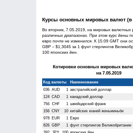
Курсы основных мировых валют (в
Во вторник, 7.05.2019, на мировых валютных
различных диапазонах. При этом курс йены п
евро почти не изменился. К 15:09 GMT они о
GBP – $1,3045 за 1 фунт стерлингов Велико­б
100 японских йен.
Котировки основных мировых валют
на 7.05.2019
Код валюты
Наименование
036
AUD
1
австралийский доллар
124
CAD
1
канадский доллар
756
CHF
1
швейцарский франк
156
CNY
10
китайских юаней женьминьби
978
EUR
1
Евро
826
GBP
1
фунт стерлингов Велико­британии
392
JPY
100
японских йен