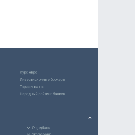
Курс евро
Инвестиционные брокеры
Тарифы на газ
Народный рейтинг банков
Ощадбанк
Укргазбанк