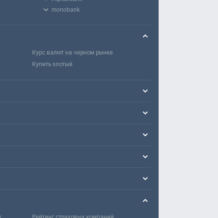
monobank
Курс валют на черном рынке
Купить злотый
х
Рейтинг страховых компаний