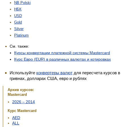
NB Polski
НБК
USD
Gold
Silver
Platinum
См. также:
Курсы конвертации платежной системы Mastercard
Курс Евро (EUR) в различных валютах и котировках
Используйте
конвертеры валют
для пересчета курсов в
гривнах, долларах США, евро и рублях
Архив курсов:
Mastercard
2026 – 2014
Курс Mastercard
AED
ALL