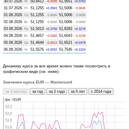
30.07.2026
50,8412
51,5651
Чт
-0.2039
+0.3763
31.07.2026
51,1255
51,5006
Пт
+0.2843
-0.0645
01.08.2026
51,1255
51,5006
Сб
0.0000
0.0000
02.08.2026
51,1255
51,5006
Вс
0.0000
0.0000
03.08.2026
51,5013
51,8282
Пн
+0.3758
+0.3276
04.08.2026
51,4657
51,6043
Вт
-0.0356
-0.2239
05.08.2026
51,4644
51,6521
Ср
-0.0013
+0.0478
06.08.2026
51,5576
51,7545
Чт
+0.0932
+0.1024
Динамику курса за все время можно также посмотреть в
графическом виде (см. ниже).
Значения курса EUR — Mastercard