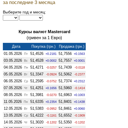
за последние 3 месяца
Выберите год и месяц:
Курсы валют Mastercard
(гривен за 1 Евро)
Дата
Покупка (грн.)
Продажа (грн.)
01.05.2026
51,4526
51,7556
Пт
+0.2181
+0.1563
03.05.2026
51,4528
51,7557
Вс
+0.0002
+0.0001
04.05.2026
51,4271
51,7439
Пн
-0.0257
-0.0118
05.05.2026
51,3347
51,5062
Вт
-0.0924
-0.2377
06.05.2026
51,2595
51,7374
Ср
-0.0752
+0.2312
07.05.2026
51,4251
51,5960
Чт
+0.1656
-0.1414
08.05.2026
51,3981
51,6963
Пт
-0.0270
+0.1003
11.05.2026
51,6335
51,8401
Пн
+0.2354
+0.1438
12.05.2026
51,5383
51,8461
Вт
-0.0952
+0.0060
13.05.2026
51,4222
51,6552
Ср
-0.1161
-0.1909
14.05.2026
51,3020
51,5350
Чт
-0.1202
-0.1202