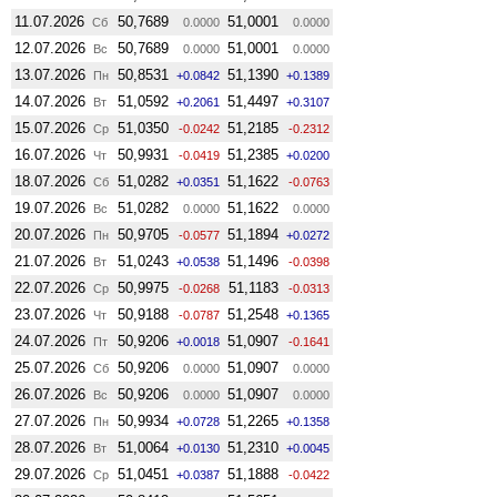
11.07.2026
50,7689
51,0001
Сб
0.0000
0.0000
12.07.2026
50,7689
51,0001
Вс
0.0000
0.0000
13.07.2026
50,8531
51,1390
Пн
+0.0842
+0.1389
14.07.2026
51,0592
51,4497
Вт
+0.2061
+0.3107
15.07.2026
51,0350
51,2185
Ср
-0.0242
-0.2312
16.07.2026
50,9931
51,2385
Чт
-0.0419
+0.0200
18.07.2026
51,0282
51,1622
Сб
+0.0351
-0.0763
19.07.2026
51,0282
51,1622
Вс
0.0000
0.0000
20.07.2026
50,9705
51,1894
Пн
-0.0577
+0.0272
21.07.2026
51,0243
51,1496
Вт
+0.0538
-0.0398
22.07.2026
50,9975
51,1183
Ср
-0.0268
-0.0313
23.07.2026
50,9188
51,2548
Чт
-0.0787
+0.1365
24.07.2026
50,9206
51,0907
Пт
+0.0018
-0.1641
25.07.2026
50,9206
51,0907
Сб
0.0000
0.0000
26.07.2026
50,9206
51,0907
Вс
0.0000
0.0000
27.07.2026
50,9934
51,2265
Пн
+0.0728
+0.1358
28.07.2026
51,0064
51,2310
Вт
+0.0130
+0.0045
29.07.2026
51,0451
51,1888
Ср
+0.0387
-0.0422