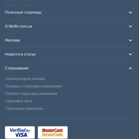
Полезные страницы
О Minfin.com.ua
Реклама
Новости и статьи
Страхование
Зеленая карта онлайн
Отзывы о страховых компаниях
Рейтинг страховых компаний
Страховка авто
Страховые компании