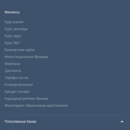
Финансы
Курс валют
Курс доллара
Курс евро
Курс НБУ
Банковские карты
Инвестиционные брокеры
Межбанк
Депозиты
Тарифы на газ
Конвертер валют
Кредит онлайн
Народный рейтинг банков
Мониторинг обменников криптовалют
Популярные банки