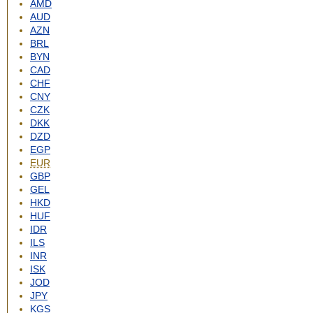
AMD
AUD
AZN
BRL
BYN
CAD
CHF
CNY
CZK
DKK
DZD
EGP
EUR
GBP
GEL
HKD
HUF
IDR
ILS
INR
ISK
JOD
JPY
KGS