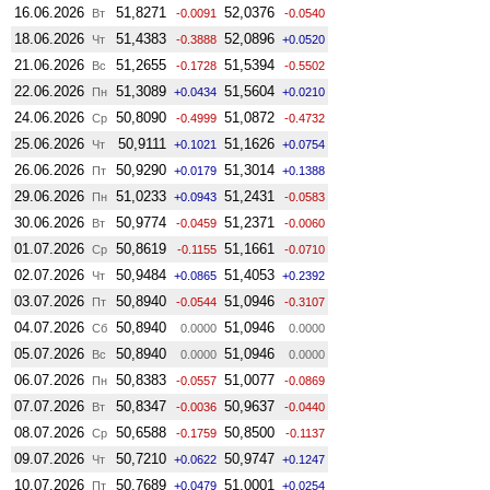
16.06.2026
51,8271
52,0376
Вт
-0.0091
-0.0540
18.06.2026
51,4383
52,0896
Чт
-0.3888
+0.0520
21.06.2026
51,2655
51,5394
Вс
-0.1728
-0.5502
22.06.2026
51,3089
51,5604
Пн
+0.0434
+0.0210
24.06.2026
50,8090
51,0872
Ср
-0.4999
-0.4732
25.06.2026
50,9111
51,1626
Чт
+0.1021
+0.0754
26.06.2026
50,9290
51,3014
Пт
+0.0179
+0.1388
29.06.2026
51,0233
51,2431
Пн
+0.0943
-0.0583
30.06.2026
50,9774
51,2371
Вт
-0.0459
-0.0060
01.07.2026
50,8619
51,1661
Ср
-0.1155
-0.0710
02.07.2026
50,9484
51,4053
Чт
+0.0865
+0.2392
03.07.2026
50,8940
51,0946
Пт
-0.0544
-0.3107
04.07.2026
50,8940
51,0946
Сб
0.0000
0.0000
05.07.2026
50,8940
51,0946
Вс
0.0000
0.0000
06.07.2026
50,8383
51,0077
Пн
-0.0557
-0.0869
07.07.2026
50,8347
50,9637
Вт
-0.0036
-0.0440
08.07.2026
50,6588
50,8500
Ср
-0.1759
-0.1137
09.07.2026
50,7210
50,9747
Чт
+0.0622
+0.1247
10.07.2026
50,7689
51,0001
Пт
+0.0479
+0.0254