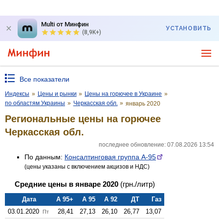
Multi от Минфин
УСТАНОВИТЬ
(8,9K+)
Все показатели
Индексы
»
Цены и рынки
»
Цены на горючее в Украине
»
по областям Украины
»
Черкасская обл.
»
январь 2020
Региональные цены на горючее
Черкасская обл.
последнее обновление: 07.08.2026 13:54
По данным:
Консалтинговая группа А-95
(цены указаны с включением акцизов и НДС)
Средние цены в январе 2020
(грн./литр)
Дата
А 95+
А 95
А 92
ДТ
Газ
03.01.2020
28,41
27,13
26,10
26,77
13,07
Пт