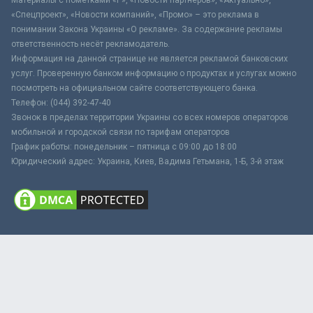
Материалы с пометками «Р», «Новости партнёров», «Актуально»,
«Спецпроект», «Новости компаний», «Промо» – это реклама в
понимании Закона Украины «О рекламе». За содержание рекламы
ответственность несёт рекламодатель.
Информация на данной странице не является рекламой банковских
услуг. Проверенную банком информацию о продуктах и услугах можно
посмотреть на официальном сайте соответствующего банка.
Телефон: (044) 392-47-40
Звонок в пределах территории Украины со всех номеров операторов
мобильной и городской связи по тарифам операторов
График работы: понедельник – пятница с 09:00 до 18:00
Юридический адрес: Украина, Киев, Вадима Гетьмана, 1-Б, 3-й этаж