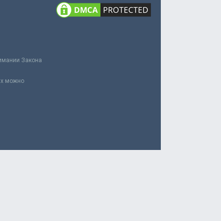
нимании Закона
ах можно