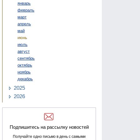
январь
февраль
март
апрель
май
июнь
июль
август
сентябрь
октябрь
ноябрь
декабрь
2025
2026
Подпишитесь на рассылку новостей
Получайте одно письмо в день с самыми