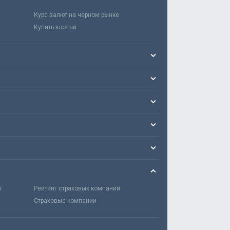
Курс валют на черном рынке
Купить злотый
х
Рейтинг страховых компаний
Страховые компании