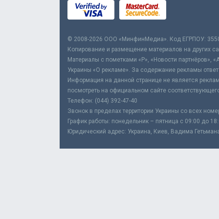
© 2008-2026 ООО «МинфинМедиа». Код ЕГРПОУ: 355
Копирование и размещение материалов на других сай
Материалы с пометками «Р», «Новости партнёров», «
Украины «О рекламе». За содержание рекламы ответ
Информация на данной странице не является реклам
посмотреть на официальном сайте соответствующего
Телефон: (044) 392-47-40
Звонок в пределах территории Украины со всех номе
График работы: понедельник – пятница с 09:00 до 18
Юридический адрес: Украина, Киев, Вадима Гетьмана,