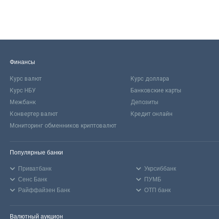
Финансы
Курс валют
Курс доллара
Курс НБУ
Банковские карты
Межбанк
Депозиты
Конвертер валют
Кредит онлайн
Мониторинг обменников криптовалют
Популярные банки
Приватбанк
Укрсиббанк
Сенс Банк
ПУМБ
Райффайзен Банк
ОТП банк
Валютный аукцион