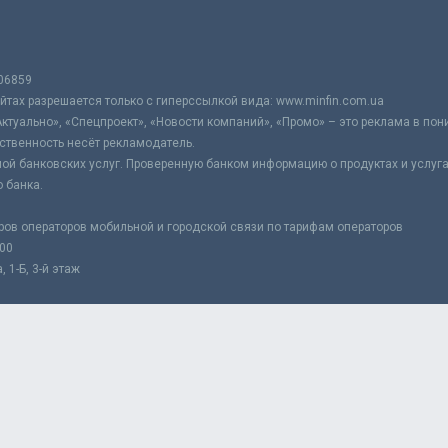
06859
тах разрешается только с гиперссылкой вида: www.minfin.com.ua
Актуально», «Спецпроект», «Новости компаний», «Промо» – это реклама в по
ственность несёт рекламодатель.
ой банковских услуг. Проверенную банком информацию о продуктах и услуг
 банка.
ров операторов мобильной и городской связи по тарифам операторов
:00
 1-Б, 3-й этаж