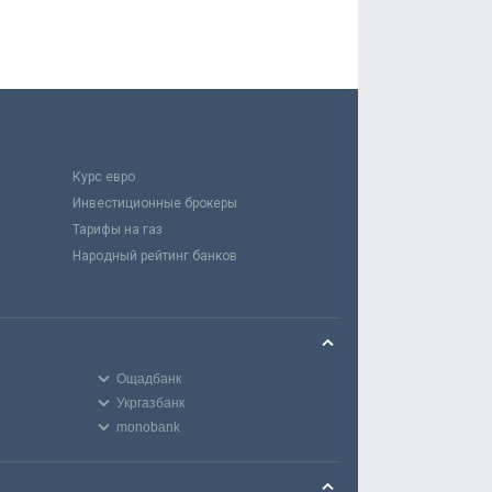
Курс евро
Инвестиционные брокеры
Тарифы на газ
Народный рейтинг банков
Ощадбанк
Укргазбанк
monobank