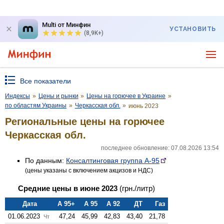
Multi от Минфин
УСТАНОВИТЬ
(8,9K+)
Все показатели
Индексы
»
Цены и рынки
»
Цены на горючее в Украине
»
по областям Украины
»
Черкасская обл.
»
июнь 2023
Региональные цены на горючее
Черкасская обл.
последнее обновление: 07.08.2026 13:54
По данным:
Консалтинговая группа А-95
(цены указаны с включением акцизов и НДС)
Средние цены в июне 2023
(грн./литр)
Дата
А 95+
А 95
А 92
ДТ
Газ
01.06.2023
47,24
45,99
42,83
43,40
21,78
Чт