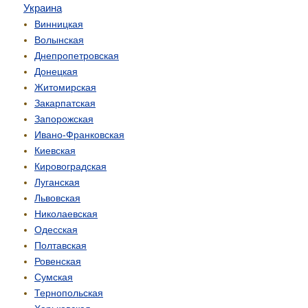
Украина
Винницкая
Волынская
Днепропетровская
Донецкая
Житомирская
Закарпатская
Запорожская
Ивано-Франковская
Киевская
Кировоградская
Луганская
Львовская
Николаевская
Одесская
Полтавская
Ровенская
Сумская
Тернопольская