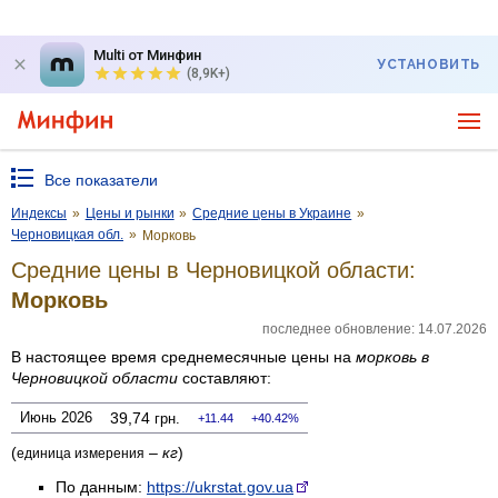
Multi от Минфин
УСТАНОВИТЬ
(8,9K+)
Все показатели
Индексы
»
Цены и рынки
»
Средние цены в Украине
»
Черновицкая обл.
»
Морковь
Средние цены в Черновицкой области:
Морковь
последнее обновление: 14.07.2026
В настоящее время среднемесячные цены на
морковь
в
Черновицкой области
составляют:
Июнь 2026
39,74
грн.
11.44
40.42%
(
–
кг
)
единица измерения
По данным:
https://ukrstat.gov.ua