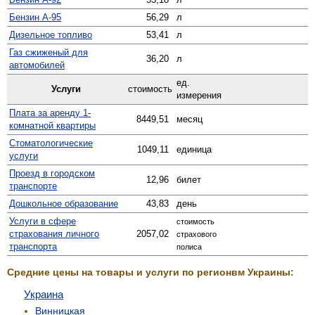
Бензин А-95
56,29
л
Дизельное топливо
53,41
л
Газ сжиженый для
36,20
л
автомобилей
ед.
Услуги
стоимость
измерения
Плата за аренду 1-
8449,51
месяц
комнатной квартиры
Стомато­логические
1049,11
единица
услуги
Проезд в городском
12,96
билет
транспорте
Дошкольное образование
43,83
день
Услуги в сфере
стоимость
страхования личного
2057,02
страхового
транспорта
полиса
Средние цены на товары и услуги по регионвм Украины:
Украина
Винницкая