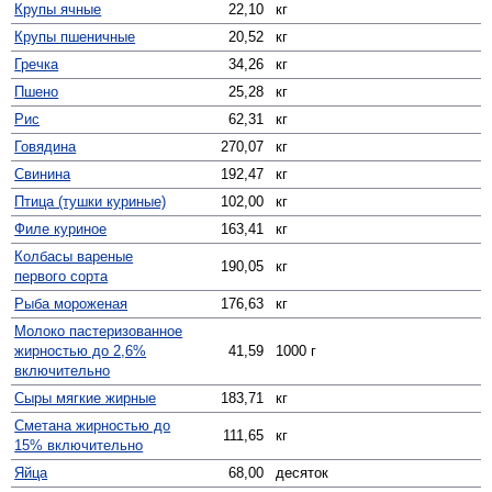
Крупы ячные
22,10
кг
Крупы пшеничные
20,52
кг
Гречка
34,26
кг
Пшено
25,28
кг
Рис
62,31
кг
Говядина
270,07
кг
Свинина
192,47
кг
Птица (тушки куриные)
102,00
кг
Филе куриное
163,41
кг
Колбасы вареные
190,05
кг
первого сорта
Рыба мороженая
176,63
кг
Молоко пастеризованное
жирностью до 2,6%
41,59
1000 г
включительно
Сыры мягкие жирные
183,71
кг
Сметана жирностью до
111,65
кг
15% включительно
Яйца
68,00
десяток