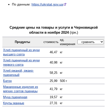
По данным:
https://ukrstat.gov.ua
Средние цены на товары и услуги в Черновицкой
области в ноябре 2024
(грн.)
ед.
Продукты
стоимость
измерения
Хлеб пшеничный из муки
46,47
кг
высшего сорта
Хлеб пшеничный из муки
40,98
кг
первого сорта
Хлеб ржаной, ржано-
58,25
кг
пшеничный
Батон
25,99
500 г
Макаронные изделия из
41,79
кг
мягких сортов пшеницы
Мука пшеничная
19,57
кг
Крупы манные
27,31
кг