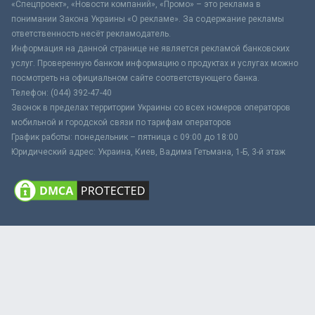
«Спецпроект», «Новости компаний», «Промо» – это реклама в
понимании Закона Украины «О рекламе». За содержание рекламы
ответственность несёт рекламодатель.
Информация на данной странице не является рекламой банковских
услуг. Проверенную банком информацию о продуктах и услугах можно
посмотреть на официальном сайте соответствующего банка.
Телефон: (044) 392-47-40
Звонок в пределах территории Украины со всех номеров операторов
мобильной и городской связи по тарифам операторов
График работы: понедельник – пятница с 09:00 до 18:00
Юридический адрес: Украина, Киев, Вадима Гетьмана, 1-Б, 3-й этаж