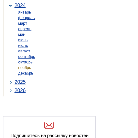
2024
январь
февраль
март
апрель
май
июнь
июль
август
сентябрь
октябрь
ноябрь
декабрь
2025
2026
Подпишитесь на рассылку новостей