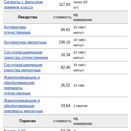
Сигареты с фильтром
пачка (20
117,93
премиум класса
шт)
ед.
Лекарства
стоимость
измерения
Антибиотики
10 табл./
68,81
отечественные
капсул
10 табл./
Антибиотики импортные
238,10
капсул
Сосудо­расширяющие
10 табл./
18,34
средства отечественные
капсул
Сосуд­орасширяющие
10 табл./
82,40
средства импортные
капсул
Жаро­понижающие и
обезболивающие
26,52
10 табл.
препараты
отечественные
Жаро­понижающие и
обезболивающие
33,64
1 пакетик
препараты импортные
ед.
Горючее
стоимость
измерения
Бензин А-92
53,18
л