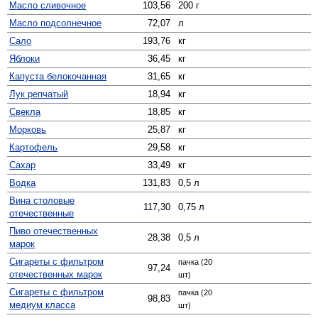
Масло сливочное
103,56
200 г
Масло подсолнечное
72,07
л
Сало
193,76
кг
Яблоки
36,45
кг
Капуста белокочанная
31,65
кг
Лук репчатый
18,94
кг
Свекла
18,85
кг
Морковь
25,87
кг
Картофель
29,58
кг
Сахар
33,49
кг
Водка
131,83
0,5 л
Вина столовые
117,30
0,75 л
отечественные
Пиво отечественных
28,38
0,5 л
марок
Сигареты с фильтром
пачка (20
97,24
отечественных марок
шт)
Сигареты с фильтром
пачка (20
98,83
медиум класса
шт)