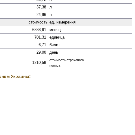
37,38
л
24,96
л
стоимость
ед. измерения
6888,61
месяц
701,31
единица
6,71
билет
29,00
день
стоимость страхового
1210,59
полиса
онвм Украины: