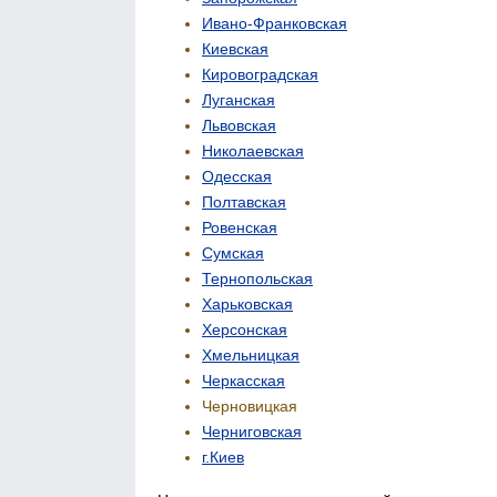
Ивано-Франковская
Киевская
Кировоградская
Луганская
Львовская
Николаевская
Одесская
Полтавская
Ровенская
Сумская
Тернопольская
Харьковская
Херсонская
Хмельницкая
Черкасская
Черновицкая
Черниговская
г.Киев