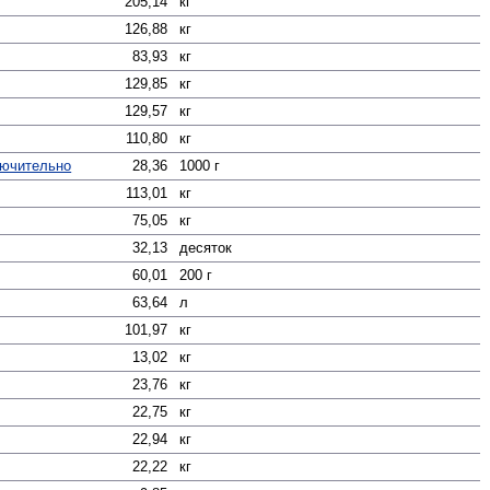
205,14
кг
126,88
кг
83,93
кг
129,85
кг
129,57
кг
110,80
кг
лючительно
28,36
1000 г
113,01
кг
75,05
кг
32,13
десяток
60,01
200 г
63,64
л
101,97
кг
13,02
кг
23,76
кг
22,75
кг
22,94
кг
22,22
кг