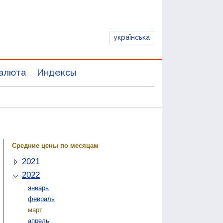
українська
алюта
Индексы
Средние цены по месяцам
2021
2022
январь
февраль
март
апрель