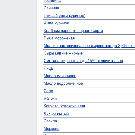
Говядина
Свинина
Птица (тушки куриные)
Филе куриное
Колбасы вареные первого сорта
Рыба мороженая
Молоко пастеризованное жирностью до 2,6% вк
Сыры мягкие жирные
Сметана жирностью до 15% включительно
Яйца
Масло сливочное
Масло подсолнечное
Сало
Яблоки
Капуста белокочанная
Лук репчатый
Свекла
Морковь