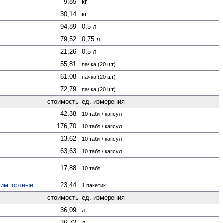
9,85
кг
30,14
кг
94,89
0,5 л
79,52
0,75 л
21,26
0,5 л
55,81
пачка (20 шт)
61,08
пачка (20 шт)
72,79
пачка (20 шт)
стоимость
ед. измерения
42,38
10 табл./ капсул
176,70
10 табл./ капсул
13,62
10 табл./ капсул
63,63
10 табл./ капсул
17,88
10 табл.
 импортные
23,44
1 пакетик
стоимость
ед. измерения
36,09
л
36,72
л