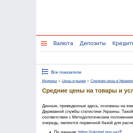
Валюта
Депозиты
Кредит
Все показатели
Индексы
»
Цены и рынки
»
Средние цены в Украин
Средние цены на товары и ус
Данные, приведенные здесь, основаны на еж
Державной службы статистики Украины. Такой
соответствии с Методологическим положением
очередь, является первичной базой для расч
По данным:
https://ukrstat.gov.ua