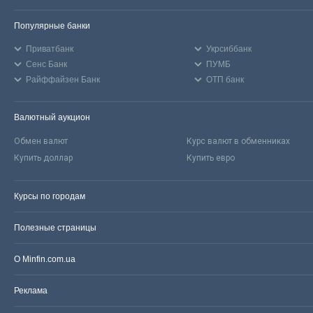
Популярные банки
Приватбанк
Укрсиббанк
Сенс Банк
ПУМБ
Райффайзен Банк
ОТП банк
Валютный аукцион
Обмен валют
Курс валют в обменниках
Купить доллар
Купить евро
Курсы по городам
Полезные страницы
О Minfin.com.ua
Реклама