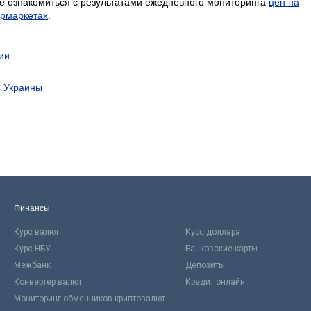
е ознакомиться с результатами ежедневного мониторинга
цен на
ермаркетах
.
ии
С Украины
Финансы
Курс валют
Курс доллара
Курс НБУ
Банковские карты
Межбанк
Депозиты
Конвертер валют
Кредит онлайн
Мониторинг обменников криптовалют