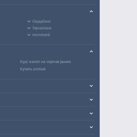
Ощадбанк
Укргазбанк
monobank
Курс валют на черном рынке
Купить злотый