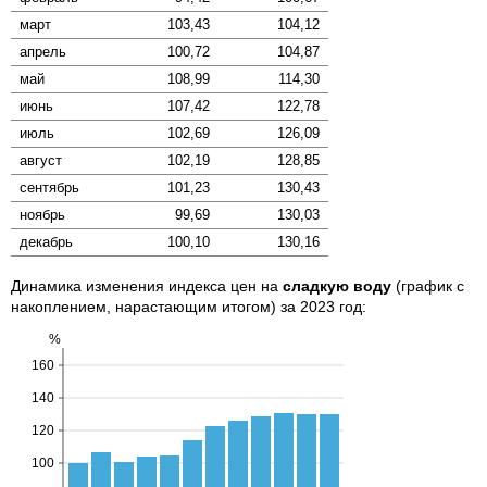
март
103,43
104,12
апрель
100,72
104,87
май
108,99
114,30
июнь
107,42
122,78
июль
102,69
126,09
август
102,19
128,85
сентябрь
101,23
130,43
ноябрь
99,69
130,03
декабрь
100,10
130,16
Динамика изменения индекса цен на
сладкую воду
(график с
накоплением, нарастающим итогом) за 2023 год: