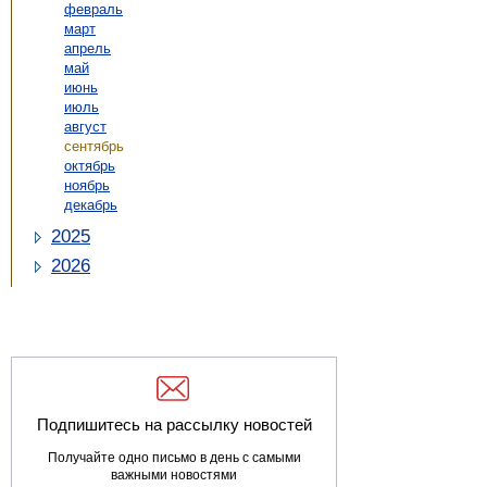
февраль
март
апрель
май
июнь
июль
август
сентябрь
октябрь
ноябрь
декабрь
2025
2026
Подпишитесь на рассылку новостей
Получайте одно письмо в день с самыми
важными новостями