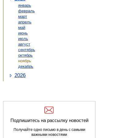
январь
февраль
март
апрель
май
июнь
июль
август
сентябрь
октябрь
ноябрь
декабрь
2026
Подпишитесь на рассылку новостей
Получайте одно письмо в день с самыми
важными новостями