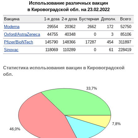
Использование различных вакцин
в Кировоградской обл.
на 23.02.2022
Вакцина
1-я доза
2-я доза
Бустерная
Дополн.
Всего
Moderna
29554
20362
2662
172
52750
Oxford/AstraZeneca
44755
40348
0
3
85106
Pfizer/BioNTech
145790
148366
17287
454
311897
Sinovac
118069
110289
0
61
228419
Статистика использования вакцин в Кировоградской
обл.
33,7%
7,8%
46,0%