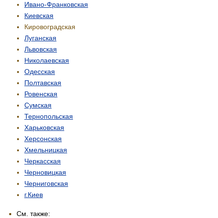
Ивано-Франковская
Киевская
Кировоградская
Луганская
Львовская
Николаевская
Одесская
Полтавская
Ровенская
Сумская
Тернопольская
Харьковская
Херсонская
Хмельницкая
Черкасская
Черновицкая
Черниговская
г.Киев
См. также: