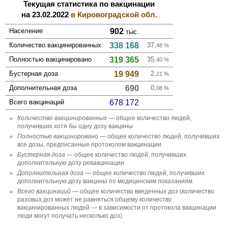
Текущая статистика по вакцинации
на 23.02.2022
в Кировоградской обл.
Население
902
тыс.
Количество вакцини­рованных
338 168
37,
48
%
Полностью вакцини­ровано
319 365
35,
40
%
Бустерная доза
19 949
2,
21
%
Дополни­тельная доза
690
0,
08
%
Всего вакцинаций
678 172
Количество вакцини­рованных
— общее количество людей,
получивших хотя бы одну дозу вакцины
Полностью вакцини­ровано
— общее количество людей, получивших
все дозы, предписанные протоколом вакцинации
Бустерная доза
— общее количество людей, получивших
дополнительную дозу ревакцинации
Дополни­тельная доза
— общее количество людей, получивших
дополнительную дозу вакцины по медицинским показаниям
Всего вакцинаций
— общее количество введенных доз (количество
разовых доз может не равняться общему количеству
вакцинированных людей — в зависимости от протокола вакцинации
люди могут получать несколько доз)