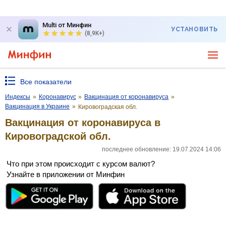
Multi от Минфин
УСТАНОВИТЬ
(8,9K+)
Все показатели
Индексы
»
Коронавирус
»
Вакцинация от коронавируса
»
Вакцинация в Украине
»
Кировоградская обл.
Вакцинация от коронавируса в
Кировоградской обл.
последнее обновление: 19.07.2024 14:06
Что при этом происходит с курсом валют?
Узнайте в приложении от Минфин