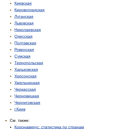
Киевская
Кировоградская
Луганская
Львовская
Николаевская
Одесская
Полтавская
Ровенская
Сумская
Тернопольская
Харьковская
Херсонская
Хмельницкая
Черкасская
Черновицкая
Черниговская
г.Киев
См. также:
Коронавирус: статистика по странам