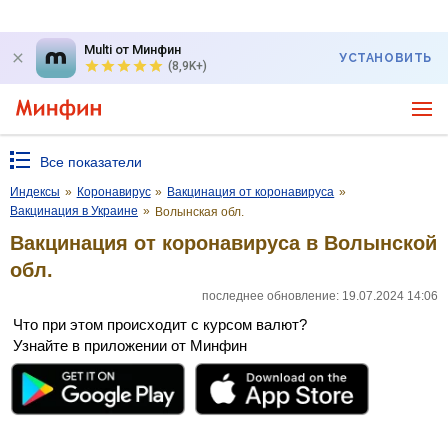
Multi от Минфин
УСТАНОВИТЬ
(8,9K+)
Все показатели
Индексы
»
Коронавирус
»
Вакцинация от коронавируса
»
Вакцинация в Украине
»
Волынская обл.
Вакцинация от коронавируса в Волынской
обл.
последнее обновление: 19.07.2024 14:06
Что при этом происходит с курсом валют?
Узнайте в приложении от Минфин