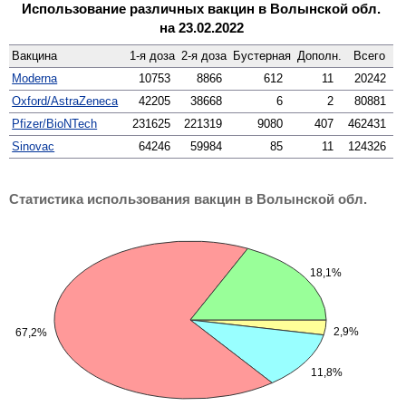
Использование различных вакцин
в Волынской обл.
на 23.02.2022
Вакцина
1-я доза
2-я доза
Бустерная
Дополн.
Всего
Moderna
10753
8866
612
11
20242
Oxford/AstraZeneca
42205
38668
6
2
80881
Pfizer/BioNTech
231625
221319
9080
407
462431
Sinovac
64246
59984
85
11
124326
Статистика использования вакцин в Волынской обл.
18,1%
2,9%
67,2%
11,8%