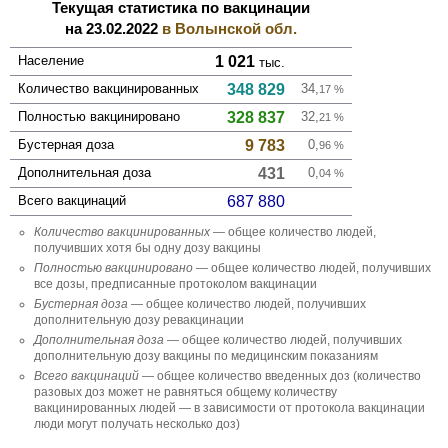
Текущая статистика по вакцинации
на 23.02.2022
в Волынской обл.
Население
1 021
тыс.
Количество вакцини­рованных
348 829
34,
17
%
Полностью вакцини­ровано
328 837
32,
21
%
Бустерная доза
9 783
0,
96
%
Дополни­тельная доза
431
0,
04
%
Всего вакцинаций
687 880
Количество вакцини­рованных
— общее количество людей,
получивших хотя бы одну дозу вакцины
Полностью вакцини­ровано
— общее количество людей, получивших
все дозы, предписанные протоколом вакцинации
Бустерная доза
— общее количество людей, получивших
дополнительную дозу ревакцинации
Дополни­тельная доза
— общее количество людей, получивших
дополнительную дозу вакцины по медицинским показаниям
Всего вакцинаций
— общее количество введенных доз (количество
разовых доз может не равняться общему количеству
вакцинированных людей — в зависимости от протокола вакцинации
люди могут получать несколько доз)