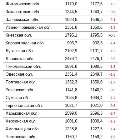
Житомирская
обл.
1179,0
1177,6
-1.5
Закарпатская
обл.
1244,5
1243,7
-0.8
Запорожская
обл.
1638,5
1636,3
-2.1
Ивано-Франковская
обл.
1351,8
1350,6
-1.3
Киевская
обл.
1795,1
1795,5
0.5
Кировоградская
обл.
903,7
902,3
-1.4
Луганская
обл.
2102,9
2101,7
-1.3
Львовская
обл.
2478,1
2476,1
-2.0
Николаевская
обл.
1091,8
1090,5
-1.3
Одесская
обл.
2351,4
2349,7
-1.6
Полтавская
обл.
1352,3
1350,6
-1.7
Ровенская
обл.
1141,8
1140,9
-0.9
Сумская
обл.
1035,8
1034,4
-1.4
Тернопольская
обл.
1021,7
1021,0
-0.8
Харьковская
обл.
2599,0
2596,3
-2.7
Херсонская
обл.
1001,6
1000,4
-1.2
Хмельницкая
обл.
1228,8
1227,5
-1.4
Черкасская
обл.
1160,7
1159,2
-1.5