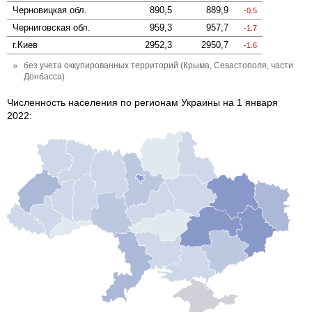
Черновицкая
обл.
890,5
889,9
-0.5
Черниговская
обл.
959,3
957,7
-1.7
г.Киев
2952,3
2950,7
-1.6
без учета оккупированных территорий (Крыма, Севастополя, части
Донбасса)
Численность населения по регионам Украины на 1 января
2022: