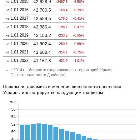
1.01.2015
42 928,9
на
-2497.3
-5.50%
1.01.2016
42 760,5
на
-168.4
-0.39%
1.01.2017
42 584,5
на
-176.0
-0.41%
1.01.2018
42 386,4
на
-198.1
-0.47%
1.01.2019
42 153,2
на
-233.2
-0.55%
1.01.2020
41 902,4
на
-250.8
-0.59%
1.01.2021
41 588,4
на
-314.1
-0.75%
1.01.2022
41 167,3
на
-421.0
-1.01%
с 2014 г. – без учета оккупированных территорий (Крыма,
Севастополя, части Донбасса)
Печальная динамика изменения численности населения
Украины иллюстрируется следующим графиком: