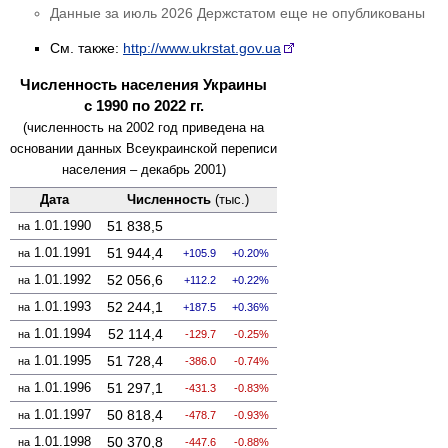
Данные за июль 2026 Держстатом еще не опубликованы
См. также:
http://www.ukrstat.gov.ua
Численность населения Украины
с 1990 по 2022 гг.
(численность на 2002 год приведена на
основании данных Всеукраинской переписи
населения – декабрь 2001)
Дата
Численность
(тыс.)
1.01.1990
51 838,5
на
1.01.1991
51 944,4
на
105.9
0.20%
1.01.1992
52 056,6
на
112.2
0.22%
1.01.1993
52 244,1
на
187.5
0.36%
1.01.1994
52 114,4
на
-129.7
-0.25%
1.01.1995
51 728,4
на
-386.0
-0.74%
1.01.1996
51 297,1
на
-431.3
-0.83%
1.01.1997
50 818,4
на
-478.7
-0.93%
1.01.1998
50 370,8
на
-447.6
-0.88%