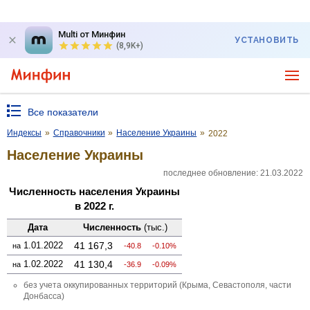
Multi от Минфин
УСТАНОВИТЬ
(8,9K+)
Все показатели
Индексы
»
Справочники
»
Население Украины
»
2022
Население Украины
последнее обновление: 21.03.2022
Численность населения Украины
в 2022 г.
Дата
Численность
(тыс.)
1.01.2022
41 167,3
на
-40.8
-0.10%
1.02.2022
41 130,4
на
-36.9
-0.09%
без учета оккупированных территорий (Крыма, Севастополя, части
Донбасса)