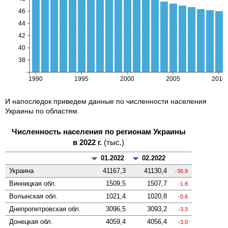
И напоследок приведем данные по численности населения
Украины по областям.
Численность населения по регионам Украины
в 2022 г.
(тыс.)
01.2022
02.2022
Украина
41167,3
41130,4
-36.9
Винницкая
обл.
1509,5
1507,7
-1.8
Волынская
обл.
1021,4
1020,8
-0.6
Днепропетровская
обл.
3096,5
3093,2
-3.3
Донецкая
обл.
4059,4
4056,4
-3.0