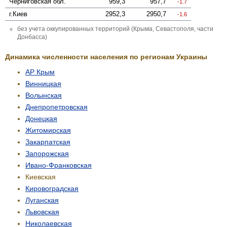
Черниговская
обл.
959,3
957,7
-1.7
г.Киев
2952,3
2950,7
-1.6
без учета оккупированных территорий (Крыма, Севастополя, части
Донбасса)
Динамика численности населения по регионам Украины
АР Крым
Винницкая
Волынская
Днепропетровская
Донецкая
Житомирская
Закарпатская
Запорожская
Ивано-Франковская
Киевская
Кировоградская
Луганская
Львовская
Николаевская