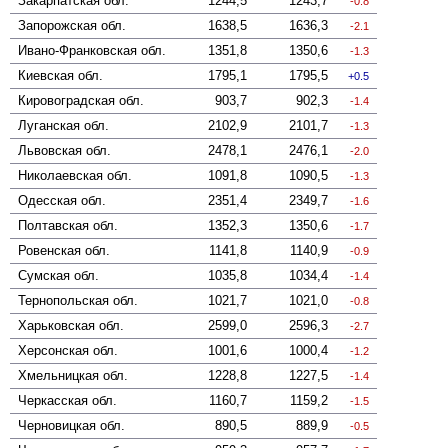
Закарпатская
обл.
1244,5
1243,7
-0.8
Запорожская
обл.
1638,5
1636,3
-2.1
Ивано-Франковская
обл.
1351,8
1350,6
-1.3
Киевская
обл.
1795,1
1795,5
0.5
Кировоградская
обл.
903,7
902,3
-1.4
Луганская
обл.
2102,9
2101,7
-1.3
Львовская
обл.
2478,1
2476,1
-2.0
Николаевская
обл.
1091,8
1090,5
-1.3
Одесская
обл.
2351,4
2349,7
-1.6
Полтавская
обл.
1352,3
1350,6
-1.7
Ровенская
обл.
1141,8
1140,9
-0.9
Сумская
обл.
1035,8
1034,4
-1.4
Тернопольская
обл.
1021,7
1021,0
-0.8
Харьковская
обл.
2599,0
2596,3
-2.7
Херсонская
обл.
1001,6
1000,4
-1.2
Хмельницкая
обл.
1228,8
1227,5
-1.4
Черкасская
обл.
1160,7
1159,2
-1.5
Черновицкая
обл.
890,5
889,9
-0.5