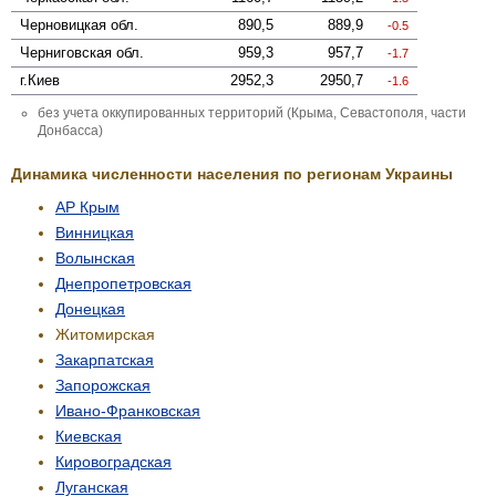
Черновицкая
обл.
890,5
889,9
-0.5
Черниговская
обл.
959,3
957,7
-1.7
г.Киев
2952,3
2950,7
-1.6
без учета оккупированных территорий (Крыма, Севастополя, части
Донбасса)
Динамика численности населения по регионам Украины
АР Крым
Винницкая
Волынская
Днепропетровская
Донецкая
Житомирская
Закарпатская
Запорожская
Ивано-Франковская
Киевская
Кировоградская
Луганская