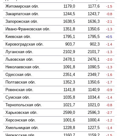
Житомирская
обл.
1179,0
1177,6
-1.5
Закарпатская
обл.
1244,5
1243,7
-0.8
Запорожская
обл.
1638,5
1636,3
-2.1
Ивано-Франковская
обл.
1351,8
1350,6
-1.3
Киевская
обл.
1795,1
1795,5
0.5
Кировоградская
обл.
903,7
902,3
-1.4
Луганская
обл.
2102,9
2101,7
-1.3
Львовская
обл.
2478,1
2476,1
-2.0
Николаевская
обл.
1091,8
1090,5
-1.3
Одесская
обл.
2351,4
2349,7
-1.6
Полтавская
обл.
1352,3
1350,6
-1.7
Ровенская
обл.
1141,8
1140,9
-0.9
Сумская
обл.
1035,8
1034,4
-1.4
Тернопольская
обл.
1021,7
1021,0
-0.8
Харьковская
обл.
2599,0
2596,3
-2.7
Херсонская
обл.
1001,6
1000,4
-1.2
Хмельницкая
обл.
1228,8
1227,5
-1.4
Черкасская
обл.
1160,7
1159,2
-1.5