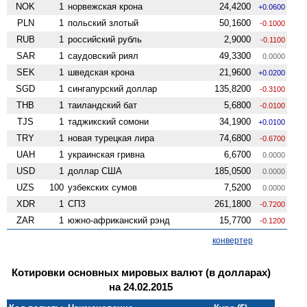
NOK
1
норвежская крона
24,4200
+0.0600
PLN
1
польский злотый
50,1600
-0.1000
RUB
1
российский рубль
2,9000
-0.1100
SAR
1
саудовский риял
49,3300
0.0000
SEK
1
шведская крона
21,9600
+0.0200
SGD
1
сингапурский доллар
135,8200
-0.3100
THB
1
таиландский бат
5,6800
-0.0100
TJS
1
таджикский сомони
34,1900
+0.0100
TRY
1
новая турецкая лира
74,6800
-0.6700
UAH
1
украинская гривна
6,6700
0.0000
USD
1
доллар США
185,0500
0.0000
UZS
100
узбекских сумов
7,5200
0.0000
XDR
1
СПЗ
261,1800
-0.7200
ZAR
1
южно-африканский рэнд
15,7700
-0.1200
конвертер
Котировки основных мировых валют (в долларах)
на 24.02.2015