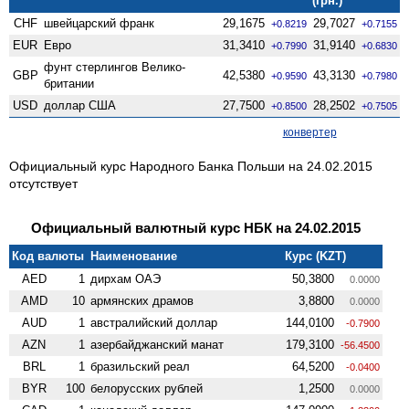
(грн.)
CHF
швейцарский франк
29,1675
29,7027
+0.8219
+0.7155
EUR
Евро
31,3410
31,9140
+0.7990
+0.6830
фунт стерлингов Велико­
GBP
42,5380
43,3130
+0.9590
+0.7980
британии
USD
доллар США
27,7500
28,2502
+0.8500
+0.7505
конвертер
Официальный курс Народного Банка Польши на 24.02.2015
отсутствует
Официальный валютный курс НБК на 24.02.2015
Код валюты
Наименование
Курс (KZT)
AED
1
дирхам ОАЭ
50,3800
0.0000
AMD
10
армянских драмов
3,8800
0.0000
AUD
1
австралийский доллар
144,0100
-0.7900
AZN
1
азербайджанский манат
179,3100
-56.4500
BRL
1
бразильский реал
64,5200
-0.0400
BYR
100
белорусских рублей
1,2500
0.0000