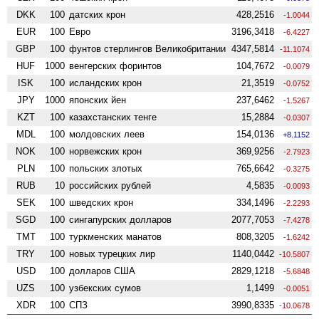
DKK
100
датских крон
428,2516
-1.0044
EUR
100
Евро
3196,3418
-6.4227
GBP
100
фунтов стерлингов Велико­британии
4347,5814
-11.1074
HUF
1000
венгерских форинтов
104,7672
-0.0079
ISK
100
исландских крон
21,3519
-0.0752
JPY
1000
японских йен
237,6462
-1.5267
KZT
100
казахстанских тенге
15,2884
-0.0307
MDL
100
молдовских леев
154,0136
+8.1152
NOK
100
норвежских крон
369,9256
-2.7923
PLN
100
польских злотых
765,6642
-0.3275
RUB
10
российских рублей
4,5835
-0.0093
SEK
100
шведских крон
334,1496
-2.2293
SGD
100
сингапурских долларов
2077,7053
-7.4278
TMT
100
туркменских манатов
808,3205
-1.6242
TRY
100
новых турецких лир
1140,0442
-10.5807
USD
100
долларов США
2829,1218
-5.6848
UZS
100
узбекских сумов
1,1499
-0.0051
XDR
100
СПЗ
3990,8335
-10.0678