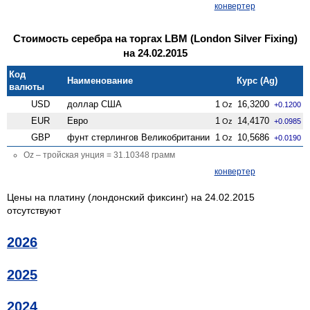
конвертер
Стоимость серебра на торгах LBM (London Silver Fixing)
на 24.02.2015
Код
Наименование
Курс (Ag)
валюты
USD
доллар США
1
16,3200
Oz
+0.1200
EUR
Евро
1
14,4170
Oz
+0.0985
GBP
фунт стерлингов Велико­британии
1
10,5686
Oz
+0.0190
Oz – тройская унция = 31.10348 грамм
конвертер
Цены на платину (лондонский фиксинг) на 24.02.2015
отсутствуют
2026
2025
2024