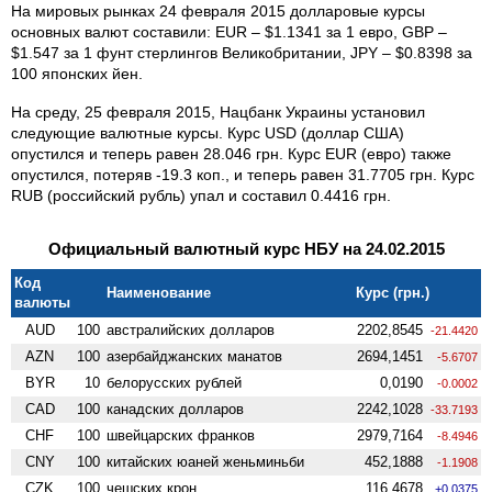
На мировых рынках 24 февраля 2015 долларовые курсы
основных валют составили: EUR – $1.1341 за 1 евро, GBP –
$1.547 за 1 фунт стерлингов Великобритании, JPY – $0.8398 за
100 японских йен.
На среду, 25 февраля 2015, Нацбанк Украины установил
следующие валютные курсы. Курс USD (доллар США)
опустился и теперь равен 28.046 грн. Курс EUR (евро) также
опустился, потеряв -19.3 коп., и теперь равен 31.7705 грн. Курс
RUB (российский рубль) упал и составил 0.4416 грн.
Официальный валютный курс НБУ на 24.02.2015
Код
Наименование
Курс (грн.)
валюты
AUD
100
австралийских долларов
2202,8545
-21.4420
AZN
100
азербайджанских манатов
2694,1451
-5.6707
BYR
10
белорусских рублей
0,0190
-0.0002
CAD
100
канадских долларов
2242,1028
-33.7193
CHF
100
швейцарских франков
2979,7164
-8.4946
CNY
100
китайских юаней женьминьби
452,1888
-1.1908
CZK
100
чешских крон
116,4678
+0.0375