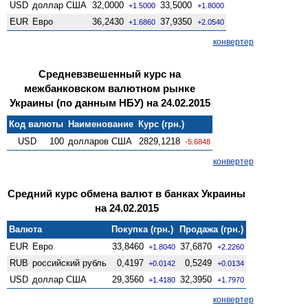
USD
доллар США
32,0000
33,5000
+1.5000
+1.8000
EUR
Евро
36,2430
37,9350
+1.6860
+2.0540
конвертер
Средневзвешенный курс на
межбанковском валютном рынке
Украины (по данным НБУ) на 24.02.2015
Код валюты
Наименование
Курс (грн.)
USD
100
долларов США
2829,1218
-5.6848
конвертер
Средний курс обмена валют в банках Украины
на 24.02.2015
Валюта
Покупка (грн.)
Продажа (грн.)
EUR
Евро
33,8460
37,6870
+1.8040
+2.2260
RUB
российский рубль
0,4197
0,5249
+0.0142
+0.0134
USD
доллар США
29,3560
32,3950
+1.4180
+1.7970
конвертер