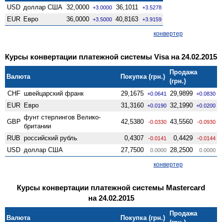
USD
доллар США
32,0000
36,1011
+3.0000
+3.5278
EUR
Евро
36,0000
40,8163
+3.5000
+3.9159
конвертер
Курсы конвертации платежной системы Visa на 24.02.2015
Продажа
Валюта
Покупка (грн.)
(грн.)
CHF
швейцарский франк
29,1675
29,9899
+0.0641
+0.0830
EUR
Евро
31,3160
32,1990
+0.0190
+0.0200
фунт стерлингов Велико­
GBP
42,5380
43,5560
-0.0330
-0.0930
британии
RUB
российский рубль
0,4307
0,4429
-0.0141
-0.0144
USD
доллар США
27,7500
28,2500
0.0000
0.0000
конвертер
Курсы конвертации платежной системы Mastercard
на 24.02.2015
Продажа
Валюта
Покупка (грн.)