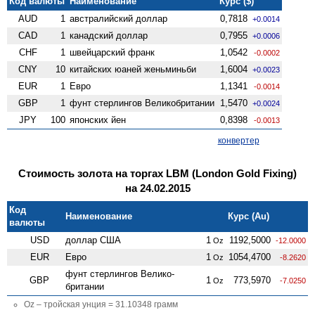
Код валюты
Наименование
Курс ($)
AUD
1
австралийский доллар
0,7818
+0.0014
CAD
1
канадский доллар
0,7955
+0.0006
CHF
1
швейцарский франк
1,0542
-0.0002
CNY
10
китайских юаней женьминьби
1,6004
+0.0023
EUR
1
Евро
1,1341
-0.0014
GBP
1
фунт стерлингов Велико­британии
1,5470
+0.0024
JPY
100
японских йен
0,8398
-0.0013
конвертер
Стоимость золота на торгах LBM (London Gold Fixing)
на 24.02.2015
Код
Наименование
Курс (Au)
валюты
USD
доллар США
1
1192,5000
Oz
-12.0000
EUR
Евро
1
1054,4700
Oz
-8.2620
фунт стерлингов Велико­
GBP
1
773,5970
Oz
-7.0250
британии
Oz – тройская унция = 31.10348 грамм