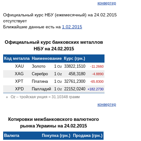
конвертер
Официальный курс НБУ (ежемесячный) на 24.02.2015
отсутствует
Ближайшие данные есть на
1.02.2015
Официальный курс банковских металлов
НБУ на 24.02.2015
Код металла
Наименование
Курс (грн.)
XAU
Золото
1
33822,1510
Oz
-11.2660
XAG
Серебро
1
458,3180
Oz
-4.8890
XPT
Платина
1
32761,2300
Oz
-65.8300
XPD
Палладий
1
22152,0240
Oz
+182.2730
Oz – тройская унция = 31.10348 грамм
конвертер
Котировки межбанковского валютного
рынка Украины на 24.02.2015
Валюта
Покупка (грн.)
Продажа (грн.)