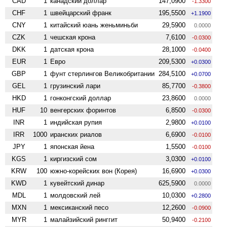
CAD
1
канадский доллар
147,0900
-1.3300
CHF
1
швейцарский франк
195,5500
+1.1900
CNY
1
китайский юань женьминьби
29,5900
0.0000
CZK
1
чешская крона
7,6100
-0.0300
DKK
1
датская крона
28,1000
-0.0400
EUR
1
Евро
209,5300
+0.0300
GBP
1
фунт стерлингов Велико­британии
284,5100
+0.0700
GEL
1
грузинский лари
85,7700
-0.3800
HKD
1
гонконгский доллар
23,8600
0.0000
HUF
10
венгерских форинтов
6,8500
-0.0300
INR
1
индийская рупия
2,9800
+0.0100
IRR
1000
иранских риалов
6,6900
-0.0100
JPY
1
японская йена
1,5500
-0.0100
KGS
1
киргизский сом
3,0300
+0.0100
KRW
100
южно-корейских вон (Корея)
16,6900
+0.0300
KWD
1
кувейтский динар
625,5900
0.0000
MDL
1
молдовский лей
10,0300
+0.2800
MXN
1
мексиканский песо
12,2600
-0.0900
MYR
1
малайзийский ринггит
50,9400
-0.2100