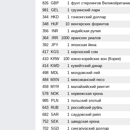
826
GBP
1
фунт стерлингов Велико­британи
981
GEL
1
грузинский лари
344
HKD
1
гонконгский доллар
348
HUF
10
венгерских форинтов
356
INR
1
индийская рупия
364
IRR
1000
иранских риалов
392
JPY
1
японская йена
417
KGS
1
киргизский сом
410
KRW
100
южно-корейских вон (Корея)
414
KWD
1
кувейтский динар
498
MDL
1
молдовский лей
484
MXN
1
мексиканский песо
458
MYR
1
малайзийский ринггит
578
NOK
1
норвежская крона
985
PLN
1
польский злотый
643
RUB
1
российский рубль
682
SAR
1
саудовский риял
752
SEK
1
шведская крона
702
SGD
1
сингапурский доллар