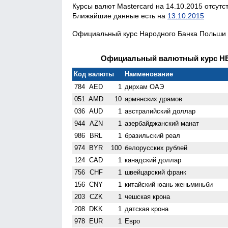
Курсы валют Mastercard на 14.10.2015 отсутс
Ближайшие данные есть на
13.10.2015
Официальный курс Народного Банка Польши н
Официальный валютный курс НБК
Код валюты
Наименование
784
AED
1
дирхам ОАЭ
051
AMD
10
армянских драмов
036
AUD
1
австралийский доллар
944
AZN
1
азербайджанский манат
986
BRL
1
бразильский реал
974
BYR
100
белорусских рублей
124
CAD
1
канадский доллар
756
CHF
1
швейцарский франк
156
CNY
1
китайский юань женьминьби
203
CZK
1
чешская крона
208
DKK
1
датская крона
978
EUR
1
Евро