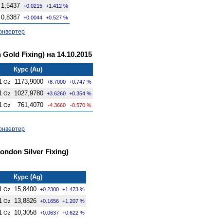
1,5437
+0.0215
+1.412 %
0,8387
+0.0044
+0.527 %
онвертер
old Fixing) на 14.10.2015
Курс (Au)
1
1173,9000
Oz
+8.7000
+0.747 %
1
1027,9780
Oz
+3.6260
+0.354 %
1
761,4070
Oz
-4.3660
-0.570 %
онвертер
ndon Silver Fixing)
Курс (Ag)
1
15,8400
Oz
+0.2300
+1.473 %
1
13,8826
Oz
+0.1656
+1.207 %
1
10,3058
Oz
+0.0637
+0.622 %