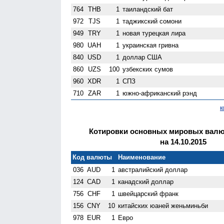
764
THB
1
таиландский бат
972
TJS
1
таджикский сомони
949
TRY
1
новая турецкая лира
980
UAH
1
украинская гривна
840
USD
1
доллар США
860
UZS
100
узбекских сумов
960
XDR
1
СПЗ
710
ZAR
1
южно-африканский рэнд
к
Котировки основных мировых валют
на 14.10.2015
Код валюты
Наименование
036
AUD
1
австралийский доллар
124
CAD
1
канадский доллар
756
CHF
1
швейцарский франк
156
CNY
10
китайских юаней женьминьби
978
EUR
1
Евро