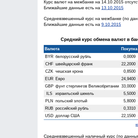
Курс валют на межбанке на 14.10.2015 отсутс
Ближайшие данные есть на
13.10.2015
Средневзвешенный курс на межбанке (по данн
Ближайшие данные есть на
9.10.2015
Средний курс обмена валют в бан
Валюта
Покупка 
BYR
белорусский рубль
0,0009
CHF
швейцарский франк
22,2000
CZK
чешская крона
0,8500
EUR
Евро
24,9400
GBP
фунт стерлингов Велико­британии
33,0000
ILS
израильский шекель
5,5000
PLN
польский злотый
5,8000
RUB
российский рубль
0,3310
USD
доллар США
22,1500
к
Средневзвешенный наличный курс (по данным