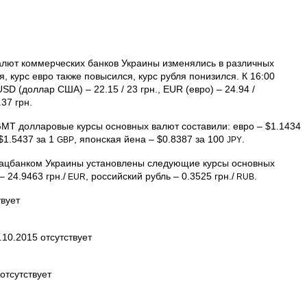
валют коммерческих банков Украины изменялись в различных
, курс евро также повысился, курс рубля понизился. К 16:00
SD (доллар США) – 22.15 / 23 грн., EUR (евро) – 24.94 /
.37 грн.
GMT долларовые курсы основных валют составили: евро – $1.1434
$1.5437 за 1
, японская йена – $0.8387 за 100
.
GBP
JPY
, Нацбанком Украины установлены следующие курсы основных
 – 24.9463 грн./
, российский рубль – 0.3525 грн./
.
EUR
RUB
вует
10.2015 отсутствует
отсутствует