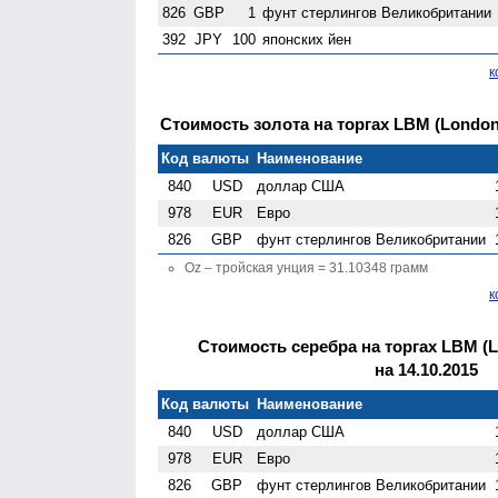
826
GBP
1
фунт стерлингов Велико­британии
392
JPY
100
японских йен
к
Стоимость золота на торгах LBM (London G
Код валюты
Наименование
840
USD
доллар США
978
EUR
Евро
826
GBP
фунт стерлингов Велико­британии
Oz – тройская унция = 31.10348 грамм
к
Стоимость серебра на торгах LBM (Lo
на 14.10.2015
Код валюты
Наименование
840
USD
доллар США
978
EUR
Евро
826
GBP
фунт стерлингов Велико­британии