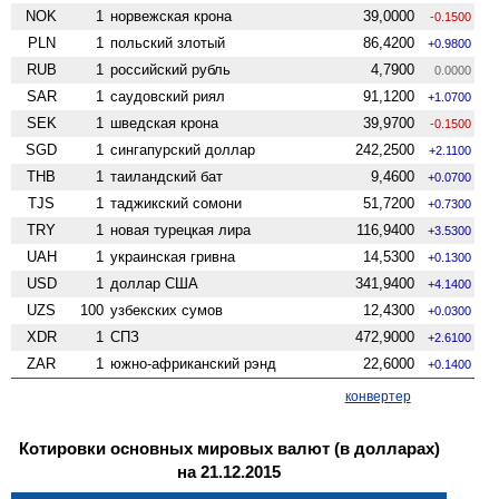
NOK
1
норвежская крона
39,0000
-0.1500
PLN
1
польский злотый
86,4200
+0.9800
RUB
1
российский рубль
4,7900
0.0000
SAR
1
саудовский риял
91,1200
+1.0700
SEK
1
шведская крона
39,9700
-0.1500
SGD
1
сингапурский доллар
242,2500
+2.1100
THB
1
таиландский бат
9,4600
+0.0700
TJS
1
таджикский сомони
51,7200
+0.7300
TRY
1
новая турецкая лира
116,9400
+3.5300
UAH
1
украинская гривна
14,5300
+0.1300
USD
1
доллар США
341,9400
+4.1400
UZS
100
узбекских сумов
12,4300
+0.0300
XDR
1
СПЗ
472,9000
+2.6100
ZAR
1
южно-африканский рэнд
22,6000
+0.1400
конвертер
Котировки основных мировых валют (в долларах)
на 21.12.2015