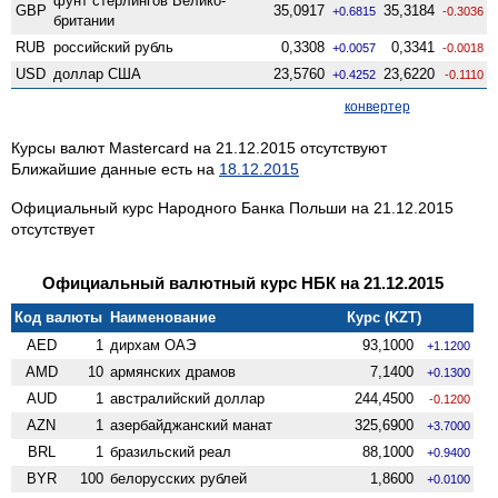
фунт стерлингов Велико­
GBP
35,0917
35,3184
+0.6815
-0.3036
британии
RUB
российский рубль
0,3308
0,3341
+0.0057
-0.0018
USD
доллар США
23,5760
23,6220
+0.4252
-0.1110
конвертер
Курсы валют Mastercard на 21.12.2015 отсутствуют
Ближайшие данные есть на
18.12.2015
Официальный курс Народного Банка Польши на 21.12.2015
отсутствует
Официальный валютный курс НБК на 21.12.2015
Код валюты
Наименование
Курс (KZT)
AED
1
дирхам ОАЭ
93,1000
+1.1200
AMD
10
армянских драмов
7,1400
+0.1300
AUD
1
австралийский доллар
244,4500
-0.1200
AZN
1
азербайджанский манат
325,6900
+3.7000
BRL
1
бразильский реал
88,1000
+0.9400
BYR
100
белорусских рублей
1,8600
+0.0100