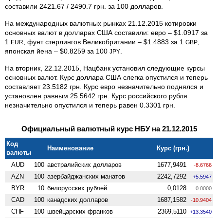
составили 2421.67 / 2490.7 грн. за 100 долларов.
На международных валютных рынках 21.12.2015 котировки
основных валют в долларах США составили: евро – $1.0917 за
1
, фунт стерлингов Великобритании – $1.4883 за 1
,
EUR
GBP
японская йена – $0.8259 за 100
.
JPY
На вторник, 22.12.2015, Нацбанк установил следующие курсы
основных валют. Курс доллара США слегка опустился и теперь
составляет 23.5182 грн. Курс евро незначительно поднялся и
установлен равным 25.5642 грн. Курс российского рубля
незначительно опустился и теперь равен 0.3301 грн.
Официальный валютный курс НБУ на 21.12.2015
Код
Наименование
Курс (грн.)
валюты
AUD
100
австралийских долларов
1677,9491
-8.6766
AZN
100
азербайджанских манатов
2242,7292
+5.5947
BYR
10
белорусских рублей
0,0128
0.0000
CAD
100
канадских долларов
1687,1582
-10.9404
CHF
100
швейцарских франков
2369,5110
+13.3540