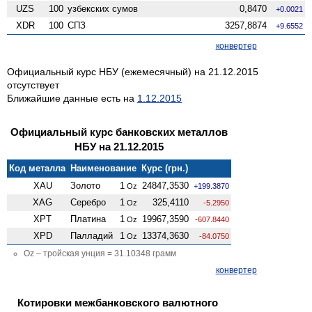
UZS
100
узбекских сумов
0,8470
+0.0021
XDR
100
СПЗ
3257,8874
+9.6552
конвертер
Официальный курс НБУ (ежемесячный) на 21.12.2015
отсутствует
Ближайшие данные есть на
1.12.2015
Официальный курс банковских металлов
НБУ на 21.12.2015
Код металла
Наименование
Курс (грн.)
XAU
Золото
1
24847,3530
Oz
+199.3870
XAG
Серебро
1
325,4110
Oz
-5.2950
XPT
Платина
1
19967,3590
Oz
-607.8440
XPD
Палладий
1
13374,3630
Oz
-84.0750
Oz – тройская унция = 31.10348 грамм
конвертер
Котировки межбанковского валютного