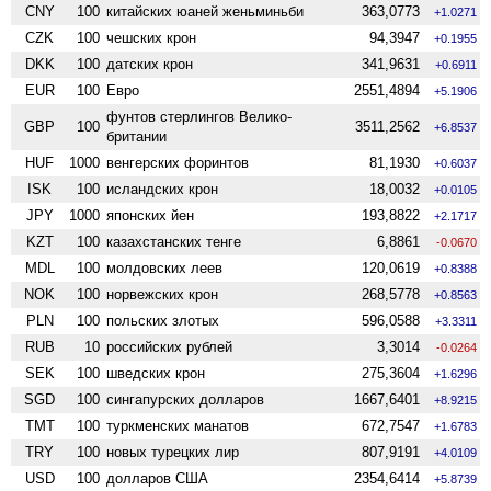
CNY
100
китайских юаней женьминьби
363,0773
+1.0271
CZK
100
чешских крон
94,3947
+0.1955
DKK
100
датских крон
341,9631
+0.6911
EUR
100
Евро
2551,4894
+5.1906
фунтов стерлингов Велико­
GBP
100
3511,2562
+6.8537
британии
HUF
1000
венгерских форинтов
81,1930
+0.6037
ISK
100
исландских крон
18,0032
+0.0105
JPY
1000
японских йен
193,8822
+2.1717
KZT
100
казахстанских тенге
6,8861
-0.0670
MDL
100
молдовских леев
120,0619
+0.8388
NOK
100
норвежских крон
268,5778
+0.8563
PLN
100
польских злотых
596,0588
+3.3311
RUB
10
российских рублей
3,3014
-0.0264
SEK
100
шведских крон
275,3604
+1.6296
SGD
100
сингапурских долларов
1667,6401
+8.9215
TMT
100
туркменских манатов
672,7547
+1.6783
TRY
100
новых турецких лир
807,9191
+4.0109
USD
100
долларов США
2354,6414
+5.8739