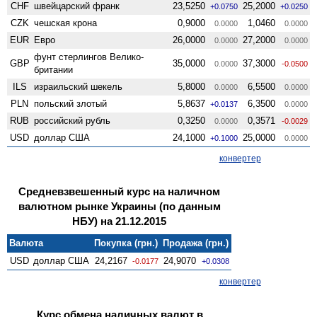
CHF
швейцарский франк
23,5250
25,2000
+0.0750
+0.0250
CZK
чешская крона
0,9000
1,0460
0.0000
0.0000
EUR
Евро
26,0000
27,2000
0.0000
0.0000
фунт стерлингов Велико­
GBP
35,0000
37,3000
0.0000
-0.0500
британии
ILS
израильский шекель
5,8000
6,5500
0.0000
0.0000
PLN
польский злотый
5,8637
6,3500
+0.0137
0.0000
RUB
российский рубль
0,3250
0,3571
0.0000
-0.0029
USD
доллар США
24,1000
25,0000
+0.1000
0.0000
конвертер
Средневзвешенный курс на наличном
валютном рынке Украины (по данным
НБУ) на 21.12.2015
Валюта
Покупка (грн.)
Продажа (грн.)
USD
доллар США
24,2167
24,9070
-0.0177
+0.0308
конвертер
Курс обмена наличных валют в