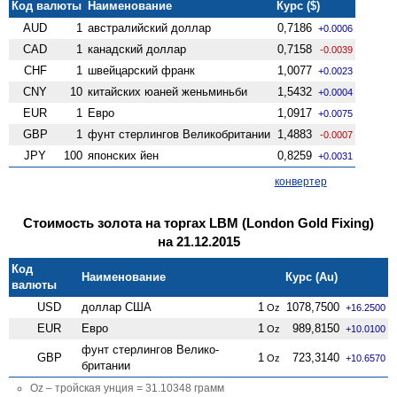
Код валюты
Наименование
Курс ($)
AUD
1
австралийский доллар
0,7186
+0.0006
CAD
1
канадский доллар
0,7158
-0.0039
CHF
1
швейцарский франк
1,0077
+0.0023
CNY
10
китайских юаней женьминьби
1,5432
+0.0004
EUR
1
Евро
1,0917
+0.0075
GBP
1
фунт стерлингов Велико­британии
1,4883
-0.0007
JPY
100
японских йен
0,8259
+0.0031
конвертер
Стоимость золота на торгах LBM (London Gold Fixing)
на 21.12.2015
Код
Наименование
Курс (Au)
валюты
USD
доллар США
1
1078,7500
Oz
+16.2500
EUR
Евро
1
989,8150
Oz
+10.0100
фунт стерлингов Велико­
GBP
1
723,3140
Oz
+10.6570
британии
Oz – тройская унция = 31.10348 грамм