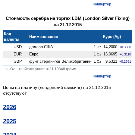
конвертер
Стоимость серебра на торгах LBM (London Silver Fixing)
на 21.12.2015
Код
Наименование
Курс (Ag)
валюты
USD
доллар США
1
14,2000
Oz
+0.3800
EUR
Евро
1
13,0695
Oz
+0.3110
GBP
фунт стерлингов Велико­британии
1
9,5321
Oz
+0.2681
Oz – тройская унция = 31.10348 грамм
конвертер
Цены на платину (лондонский фиксинг) на 21.12.2015
отсутствуют
2026
2025