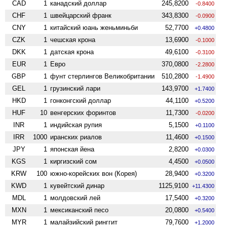
CAD
1
канадский доллар
245,8200
-0.8400
CHF
1
швейцарский франк
343,8300
-0.0900
CNY
1
китайский юань женьминьби
52,7700
+0.4800
CZK
1
чешская крона
13,6900
-0.1000
DKK
1
датская крона
49,6100
-0.3100
EUR
1
Евро
370,0800
-2.2800
GBP
1
фунт стерлингов Велико­британии
510,2800
-1.4900
GEL
1
грузинский лари
143,9700
+1.7400
HKD
1
гонконгский доллар
44,1100
+0.5200
HUF
10
венгерских форинтов
11,7300
-0.0200
INR
1
индийская рупия
5,1500
+0.1100
IRR
1000
иранских риалов
11,4600
+0.1500
JPY
1
японская йена
2,8200
+0.0300
KGS
1
киргизский сом
4,4500
+0.0500
KRW
100
южно-корейских вон (Корея)
28,9400
+0.3200
KWD
1
кувейтский динар
1125,9100
+11.4300
MDL
1
молдовский лей
17,5400
+0.3200
MXN
1
мексиканский песо
20,0800
+0.5400
MYR
1
малайзийский ринггит
79,7600
+1.2000