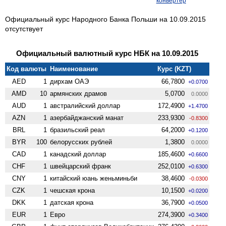
конвертер
Официальный курс Народного Банка Польши на 10.09.2015
отсутствует
Официальный валютный курс НБК на 10.09.2015
Код валюты
Наименование
Курс (KZT)
AED
1
дирхам ОАЭ
66,7800
+0.0700
AMD
10
армянских драмов
5,0700
0.0000
AUD
1
австралийский доллар
172,4900
+1.4700
AZN
1
азербайджанский манат
233,9300
-0.8300
BRL
1
бразильский реал
64,2000
+0.1200
BYR
100
белорусских рублей
1,3800
0.0000
CAD
1
канадский доллар
185,4600
+0.6600
CHF
1
швейцарский франк
252,0100
+0.6300
CNY
1
китайский юань женьминьби
38,4600
-0.0300
CZK
1
чешская крона
10,1500
+0.0200
DKK
1
датская крона
36,7900
+0.0500
EUR
1
Евро
274,3900
+0.3400