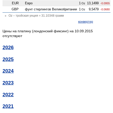
EUR
Евро
1
13,1499
Oz
-0.0955
GBP
фунт стерлингов Велико­британии
1
9,5479
Oz
-0.0680
Oz – тройская унция = 31.10348 грамм
конвертер
Цены на платину (лондонский фиксинг) на 10.09.2015
отсутствуют
2026
2025
2024
2023
2022
2021