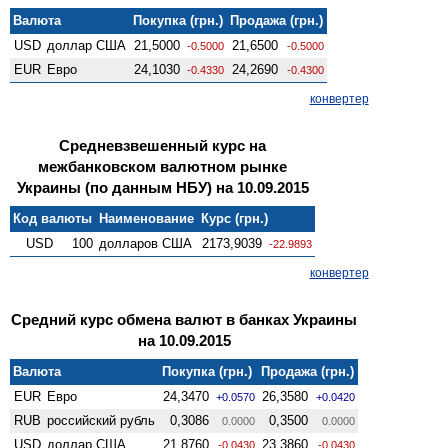
Валюта
Покупка (грн.)
Продажа (грн.)
USD
доллар США
21,5000
21,6500
-0.5000
-0.5000
EUR
Евро
24,1030
24,2690
-0.4330
-0.4300
конвертер
Средневзвешенный курс на
межбанковском валютном рынке
Украины (по данным НБУ) на 10.09.2015
Код валюты
Наименование
Курс (грн.)
USD
100
долларов США
2173,9039
-22.9893
конвертер
Средний курс обмена валют в банках Украины
на 10.09.2015
Валюта
Покупка (грн.)
Продажа (грн.)
EUR
Евро
24,3470
26,3580
+0.0570
+0.0420
RUB
российский рубль
0,3086
0,3500
0.0000
0.0000
USD
доллар США
21,8760
23,3860
-0.0430
-0.0430