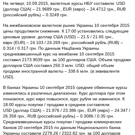
На четверг, 10.09.2015, валютные курсы НБУ составили: USD
(доллар США) – 21.9689 грн., EUR (евро) – 24.4712 грн., RUB
(российский рубль) – 0.3249 грн.
На межбанковском валютном рынке Украины 10 сентября 2015
цены продолжили снижение. К 17:00 установились следующие
ценовые уровни: доллар США (USD) – 21.5 / 21.65 грн.,
евро (EUR) – 24.103 / 24.269 грн., российский рубль (RUB) –
0.314 / 0.317 грн. По данным Нацбанка Украины
средневзвешенный курс на межбанке 10 сентября 2015
составил 2173.9039 грн. за 100 долларов США. Объем продажи
долларов США составил 250.3 млн. USD; общий объем
продажи иностранной валюты – 338.6 млн. (в эквиваленте
USD).
В банках Украины 10 сентября 2015 средние обменные курсы
изменялись в различных диапазонах. Курс доллара при этом
понизился, курс евро повысился, курс рубля не изменился. К
18:00 курсы покупки / продажи в среднем составляли:
USD (доллар США) – 21.876 / 23.386 грн., EUR (евро) – 24.347 /
26.358 грн., RUB (российский рубль) – 0.3086 / 0.35 грн.
Средневзвешенные курсы покупки / продажи коммерческих
банков 10 сентября 2015 по данным Национального банка
Украины составили 2278.26 / 2322.82 грн. за 100 долларов