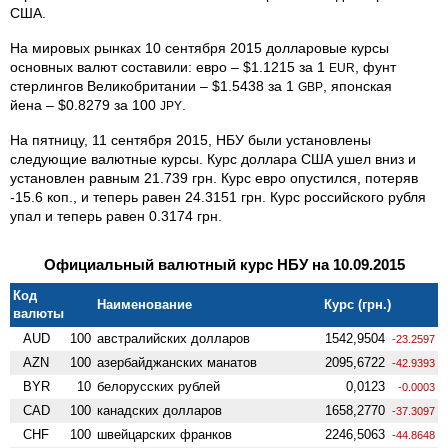
США.
На мировых рынках 10 сентября 2015 долларовые курсы
основных валют составили: евро – $1.1215 за 1
, фунт
EUR
стерлингов Великобритании – $1.5438 за 1
, японская
GBP
йена – $0.8279 за 100
.
JPY
На пятницу, 11 сентября 2015, НБУ были установлены
следующие валютные курсы. Курс доллара США ушел вниз и
установлен равным 21.739 грн. Курс евро опустился, потеряв
-15.6 коп., и теперь равен 24.3151 грн. Курс российского рубля
упал и теперь равен 0.3174 грн.
Официальный валютный курс НБУ на 10.09.2015
Код
Наименование
Курс (грн.)
валюты
AUD
100
австралийских долларов
1542,9504
-23.2597
AZN
100
азербайджанских манатов
2095,6722
-42.9393
BYR
10
белорусских рублей
0,0123
-0.0003
CAD
100
канадских долларов
1658,2770
-37.3097
CHF
100
швейцарских франков
2246,5063
-44.8648