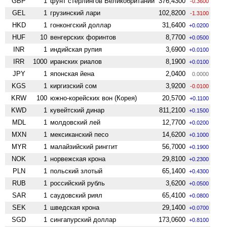
GBP
1
фунт стерлингов Велико­британии
376,4300
-0.3600
GEL
1
грузинский лари
102,8200
-1.3100
HKD
1
гонконгский доллар
31,6400
+0.0200
HUF
10
венгерских форинтов
8,7700
+0.0500
INR
1
индийская рупия
3,6900
+0.0100
IRR
1000
иранских риалов
8,1900
+0.0100
JPY
1
японская йена
2,0400
0.0000
KGS
1
киргизский сом
3,9200
-0.0100
KRW
100
южно-корейских вон (Корея)
20,5700
+0.1100
KWD
1
кувейтский динар
811,2100
+0.1500
MDL
1
молдовский лей
12,7700
+0.0200
MXN
1
мексиканский песо
14,6200
+0.1000
MYR
1
малайзийский ринггит
56,7000
+0.1900
NOK
1
норвежская крона
29,8100
+0.2300
PLN
1
польский злотый
65,1400
+0.4300
RUB
1
российский рубль
3,6200
+0.0500
SAR
1
саудовский риял
65,4100
+0.0800
SEK
1
шведская крона
29,1400
+0.0700
SGD
1
сингапурский доллар
173,0600
+0.8100