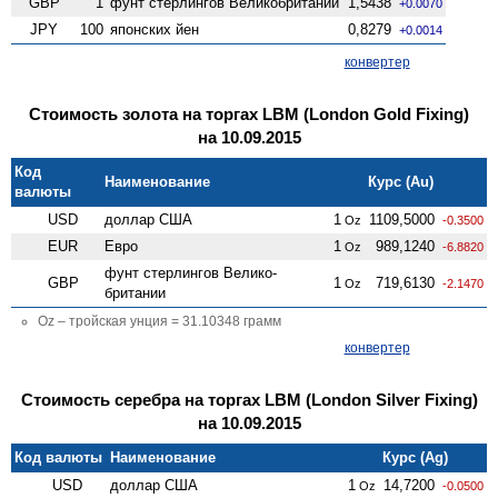
GBP
1
фунт стерлингов Велико­британии
1,5438
+0.0070
JPY
100
японских йен
0,8279
+0.0014
конвертер
Стоимость золота на торгах LBM (London Gold Fixing)
на 10.09.2015
Код
Наименование
Курс (Au)
валюты
USD
доллар США
1
1109,5000
Oz
-0.3500
EUR
Евро
1
989,1240
Oz
-6.8820
фунт стерлингов Велико­
GBP
1
719,6130
Oz
-2.1470
британии
Oz – тройская унция = 31.10348 грамм
конвертер
Стоимость серебра на торгах LBM (London Silver Fixing)
на 10.09.2015
Код валюты
Наименование
Курс (Ag)
USD
доллар США
1
14,7200
Oz
-0.0500