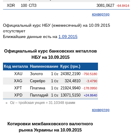
XDR
100
СПЗ
3081,0627
-64.8414
конвертер
Официальный курс НБУ (ежемесячный) на 10.09.2015
отсутствует
Ближайшие данные есть на
1.09.2015
Официальный курс банковских металлов
НБУ на 10.09.2015
Код металла
Наименование
Курс (грн.)
XAU
Золото
1
24382,2190
Oz
-750.5180
XAG
Серебро
1
324,4810
Oz
-3.4790
XPT
Платина
1
21924,9940
Oz
-178.0950
XPD
Палладий
1
13071,5150
Oz
+24.8640
Oz – тройская унция = 31.10348 грамм
конвертер
Котировки межбанковского валютного
рынка Украины на 10.09.2015