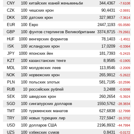
CNY
100
китайских юаней женьминьби
344,4367
-7.6108
CZK
100
чешских крон
90,4431
-2.0691
DKK
100
датских крон
327,9837
-7.3614
EUR
100
Евро
2447,1193
-55.0580
GBP
100
фунтов стерлингов Велико­британии
3374,8715
-79.2661
HUF
1000
венгерских форинтов
78,1403
-1.4911
ISK
100
исландских крон
17,0209
-0.3364
JPY
1000
японских йен
181,7393
-5.2415
KZT
100
казахстанских тенге
8,9585
-0.1905
MDL
100
молдовских леев
113,8546
-2.2009
NOK
100
норвежских крон
265,9912
-5.2622
PLN
100
польских злотых
581,7195
-10.2596
RUB
10
российских рублей
3,2488
-0.0098
SEK
100
шведских крон
260,2654
-5.3924
SGD
100
сингапурских долларов
1550,5762
-28.3834
TMT
100
туркменских манатов
627,6838
-12.7998
TRY
100
новых турецких лир
727,5947
-16.3702
USD
100
долларов США
2196,8932
-44.7994
UZS
100
узбекских сумов
0,8431
-0.0172