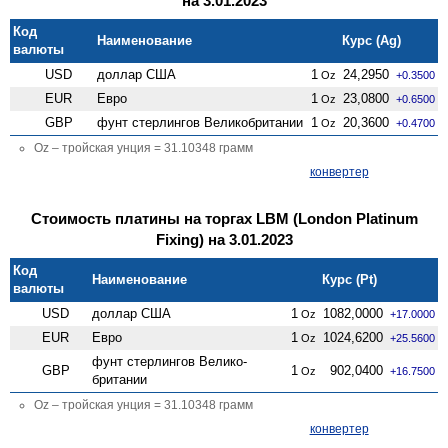
на 3.01.2023
Код
Наименование
Курс (Ag)
валюты
USD
доллар США
1
24,2950
Oz
+0.3500
EUR
Евро
1
23,0800
Oz
+0.6500
GBP
фунт стерлингов Велико­британии
1
20,3600
Oz
+0.4700
Oz – тройская унция = 31.10348 грамм
конвертер
Стоимость платины на торгах LBM (London Platinum
Fixing) на 3.01.2023
Код
Наименование
Курс (Pt)
валюты
USD
доллар США
1
1082,0000
Oz
+17.0000
EUR
Евро
1
1024,6200
Oz
+25.5600
фунт стерлингов Велико­
GBP
1
902,0400
Oz
+16.7500
британии
Oz – тройская унция = 31.10348 грамм
конвертер