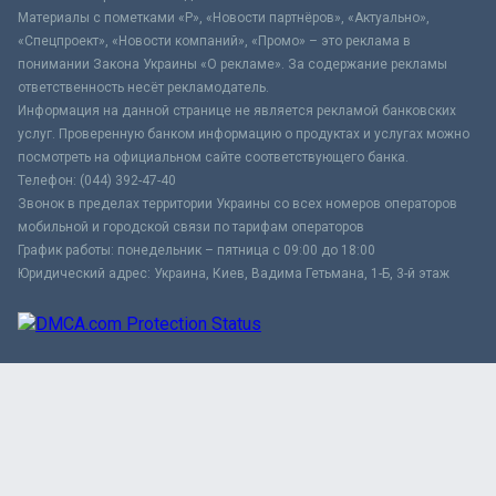
Материалы с пометками «Р», «Новости партнёров», «Актуально»,
«Спецпроект», «Новости компаний», «Промо» – это реклама в
понимании Закона Украины «О рекламе». За содержание рекламы
ответственность несёт рекламодатель.
Информация на данной странице не является рекламой банковских
услуг. Проверенную банком информацию о продуктах и услугах можно
посмотреть на официальном сайте соответствующего банка.
Телефон: (044) 392-47-40
Звонок в пределах территории Украины со всех номеров операторов
мобильной и городской связи по тарифам операторов
График работы: понедельник – пятница с 09:00 до 18:00
Юридический адрес: Украина, Киев, Вадима Гетьмана, 1-Б, 3-й этаж