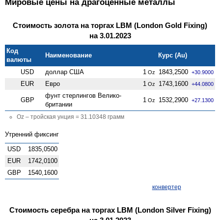
Мировые цены на драгоценные металлы
Стоимость золота на торгах LBM (London Gold Fixing)
на 3.01.2023
Код
Наименование
Курс (Au)
валюты
USD
доллар США
1
1843,2500
Oz
+30.9000
EUR
Евро
1
1743,1600
Oz
+44.0800
фунт стерлингов Велико­
GBP
1
1532,2900
Oz
+27.1300
британии
Oz – тройская унция = 31.10348 грамм
Утренний фиксинг
USD
1835,0500
EUR
1742,0100
GBP
1540,1600
конвертер
Стоимость серебра на торгах LBM (London Silver Fixing)