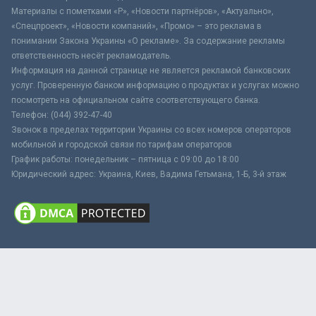
Материалы с пометками «Р», «Новости партнёров», «Актуально»,
«Спецпроект», «Новости компаний», «Промо» – это реклама в
понимании Закона Украины «О рекламе». За содержание рекламы
ответственность несёт рекламодатель.
Информация на данной странице не является рекламой банковских
услуг. Проверенную банком информацию о продуктах и услугах можно
посмотреть на официальном сайте соответствующего банка.
Телефон: (044) 392-47-40
Звонок в пределах территории Украины со всех номеров операторов
мобильной и городской связи по тарифам операторов
График работы: понедельник – пятница с 09:00 до 18:00
Юридический адрес: Украина, Киев, Вадима Гетьмана, 1-Б, 3-й этаж