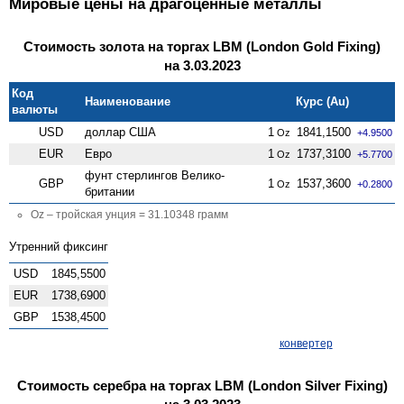
Мировые цены на драгоценные металлы
Стоимость золота на торгах LBM (London Gold Fixing)
на 3.03.2023
Код
Наименование
Курс (Au)
валюты
USD
доллар США
1
1841,1500
Oz
+4.9500
EUR
Евро
1
1737,3100
Oz
+5.7700
фунт стерлингов Велико­
GBP
1
1537,3600
Oz
+0.2800
британии
Oz – тройская унция = 31.10348 грамм
Утренний фиксинг
USD
1845,5500
EUR
1738,6900
GBP
1538,4500
конвертер
Стоимость серебра на торгах LBM (London Silver Fixing)