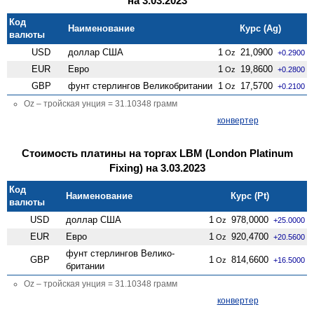
на 3.03.2023
Код
Наименование
Курс (Ag)
валюты
USD
доллар США
1
21,0900
Oz
+0.2900
EUR
Евро
1
19,8600
Oz
+0.2800
GBP
фунт стерлингов Велико­британии
1
17,5700
Oz
+0.2100
Oz – тройская унция = 31.10348 грамм
конвертер
Стоимость платины на торгах LBM (London Platinum
Fixing) на 3.03.2023
Код
Наименование
Курс (Pt)
валюты
USD
доллар США
1
978,0000
Oz
+25.0000
EUR
Евро
1
920,4700
Oz
+20.5600
фунт стерлингов Велико­
GBP
1
814,6600
Oz
+16.5000
британии
Oz – тройская унция = 31.10348 грамм
конвертер