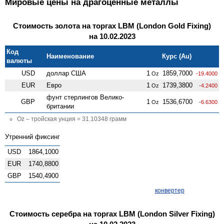
Мировые цены на драгоценные металлы
Стоимость золота на торгах LBM (London Gold Fixing)
на 10.02.2023
Код
Наименование
Курс (Au)
валюты
USD
доллар США
1
1859,7000
Oz
-19.4000
EUR
Евро
1
1739,3800
Oz
-4.2400
фунт стерлингов Велико­
GBP
1
1536,6700
Oz
-6.6300
британии
Oz – тройская унция = 31.10348 грамм
Утренний фиксинг
USD
1864,1000
EUR
1740,8800
GBP
1540,4900
конвертер
Стоимость серебра на торгах LBM (London Silver Fixing)