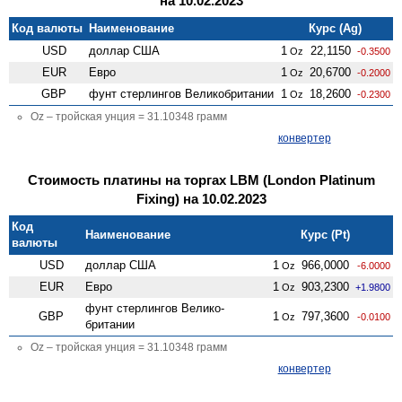
на 10.02.2023
Код валюты
Наименование
Курс (Ag)
USD
доллар США
1
22,1150
Oz
-0.3500
EUR
Евро
1
20,6700
Oz
-0.2000
GBP
фунт стерлингов Велико­британии
1
18,2600
Oz
-0.2300
Oz – тройская унция = 31.10348 грамм
конвертер
Стоимость платины на торгах LBM (London Platinum
Fixing) на 10.02.2023
Код
Наименование
Курс (Pt)
валюты
USD
доллар США
1
966,0000
Oz
-6.0000
EUR
Евро
1
903,2300
Oz
+1.9800
фунт стерлингов Велико­
GBP
1
797,3600
Oz
-0.0100
британии
Oz – тройская унция = 31.10348 грамм
конвертер