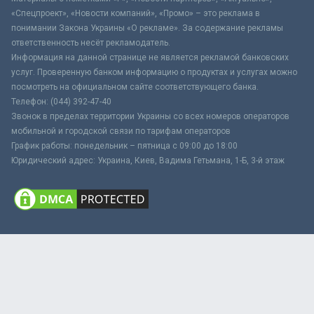
«Спецпроект», «Новости компаний», «Промо» – это реклама в
понимании Закона Украины «О рекламе». За содержание рекламы
ответственность несёт рекламодатель.
Информация на данной странице не является рекламой банковских
услуг. Проверенную банком информацию о продуктах и услугах можно
посмотреть на официальном сайте соответствующего банка.
Телефон: (044) 392-47-40
Звонок в пределах территории Украины со всех номеров операторов
мобильной и городской связи по тарифам операторов
График работы: понедельник – пятница с 09:00 до 18:00
Юридический адрес: Украина, Киев, Вадима Гетьмана, 1-Б, 3-й этаж