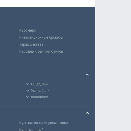
Курс евро
Инвестиционные брокеры
Тарифы на газ
Народный рейтинг банков
Ощадбанк
Укргазбанк
monobank
Курс валют на черном рынке
Купить злотый