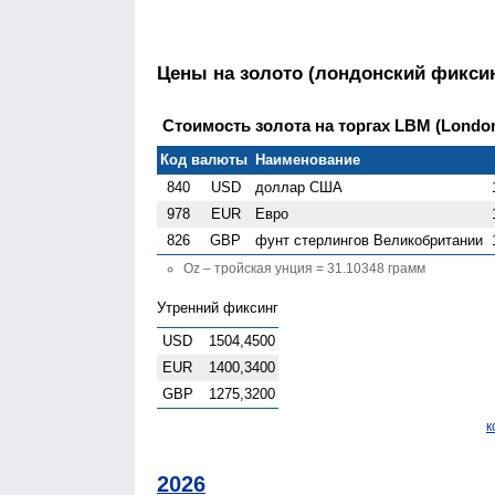
Цены на золото (лондонский фиксин
Стоимость золота на торгах LBM (London 
Код валюты
Наименование
840
USD
доллар США
978
EUR
Евро
826
GBP
фунт стерлингов Велико­британии
Oz – тройская унция = 31.10348 грамм
Утренний фиксинг
USD
1504,4500
EUR
1400,3400
GBP
1275,3200
к
2026