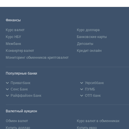
Финансы
Курс валют
Курс доллара
Курс НБУ
Банковские карты
Межбанк
Депозиты
Конвертер валют
Кредит онлайн
Мониторинг обменников криптовалют
Популярные банки
Приватбанк
Укрсиббанк
Сенс Банк
ПУМБ
Райффайзен Банк
ОТП банк
Валютный аукцион
Обмен валют
Курс валют в обменниках
Купить доллар
Купить евро