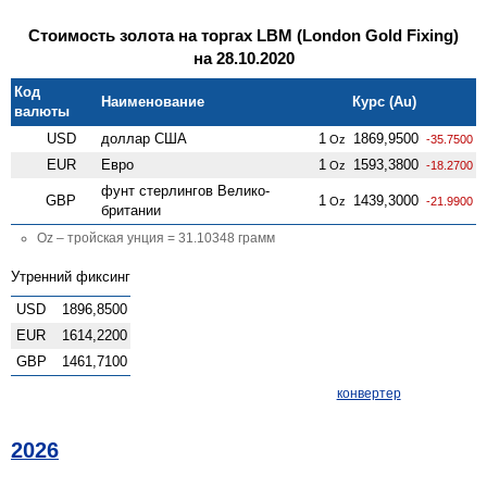
Стоимость золота на торгах LBM (London Gold Fixing)
на 28.10.2020
Код
Наименование
Курс (Au)
валюты
USD
доллар США
1
1869,9500
Oz
-35.7500
EUR
Евро
1
1593,3800
Oz
-18.2700
фунт стерлингов Велико­
GBP
1
1439,3000
Oz
-21.9900
британии
Oz – тройская унция = 31.10348 грамм
Утренний фиксинг
USD
1896,8500
EUR
1614,2200
GBP
1461,7100
конвертер
2026