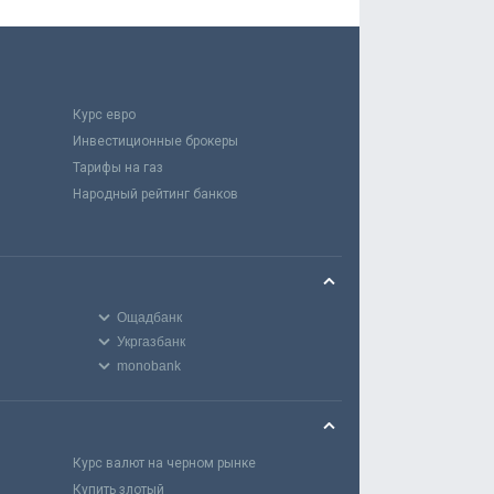
Курс евро
Инвестиционные брокеры
Тарифы на газ
Народный рейтинг банков
Ощадбанк
Укргазбанк
monobank
Курс валют на черном рынке
Купить злотый