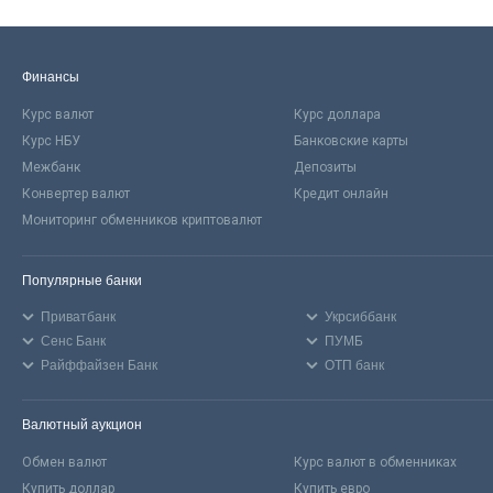
Финансы
Курс валют
Курс доллара
Курс НБУ
Банковские карты
Межбанк
Депозиты
Конвертер валют
Кредит онлайн
Мониторинг обменников криптовалют
Популярные банки
Приватбанк
Укрсиббанк
Сенс Банк
ПУМБ
Райффайзен Банк
ОТП банк
Валютный аукцион
Обмен валют
Курс валют в обменниках
Купить доллар
Купить евро