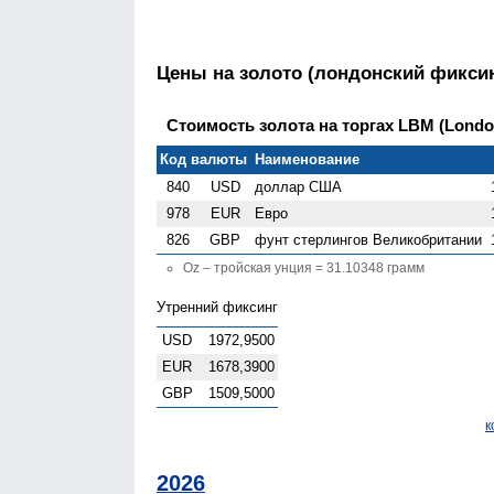
Цены на золото (лондонский фиксин
Стоимость золота на торгах LBM (London 
Код валюты
Наименование
840
USD
доллар США
978
EUR
Евро
826
GBP
фунт стерлингов Велико­британии
Oz – тройская унция = 31.10348 грамм
Утренний фиксинг
USD
1972,9500
EUR
1678,3900
GBP
1509,5000
к
2026