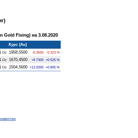
г)
Gold Fixing) на 3.08.2020
Курс (Au)
1
1958,5500
Oz
-6.3500
-0.323 %
1
1670,4500
Oz
+8.7300
+0.525 %
1
1504,5600
Oz
+12.0200
+0.805 %
онвертер