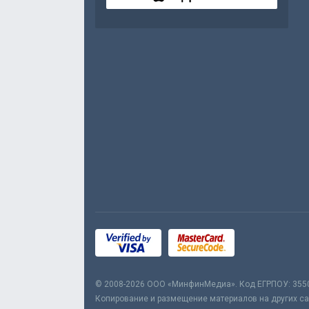
© 2008-2026 ООО «МинфинМедиа». Код ЕГРПОУ: 355
Копирование и размещение материалов на других сай