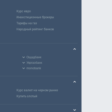
Курс евро
Инвестиционные брокеры
Тарифы на газ
Народный рейтинг банков
Ощадбанк
Укргазбанк
monobank
Курс валют на черном рынке
Купить злотый