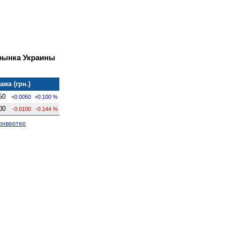
рынка Украины
ажа (грн.)
50
+0.0050
+0.100 %
00
-0.0100
-0.144 %
онвертер