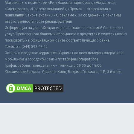
Материалы с пометками «Р», «Новости партнёров», «Актуально»,
«Спецпроект», «Новости компаний», «Промо» – это реклама в
понимании Закона Украины «О рекламе». За содержание рекламы
ответственность несёт рекламодатель.
Информация на данной странице не является рекламой банковских
услуг. Проверенную банком информацию о продуктах и услугах можно
посмотреть на официальном сайте соответствующего банка.
Телефон: (044) 392-47-40
Звонок в пределах территории Украины со всех номеров операторов
мобильной и городской связи по тарифам операторов
График работы: понедельник – пятница с 09:00 до 18:00
Юридический адрес: Украина, Киев, Вадима Гетьмана, 1-Б, 3-й этаж