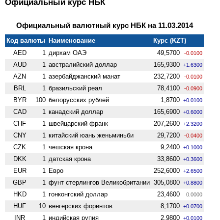
Официальный курс НБК
Официальный валютный курс НБК на 11.03.2014
Код валюты
Наименование
Курс (KZT)
AED
1
дирхам ОАЭ
49,5700
-0.0100
AUD
1
австралийский доллар
165,9300
+1.6300
AZN
1
азербайджанский манат
232,7200
-0.0100
BRL
1
бразильский реал
78,4100
-0.0900
BYR
100
белорусских рублей
1,8700
+0.0100
CAD
1
канадский доллар
165,6900
+0.6000
CHF
1
швейцарский франк
207,2600
+2.3200
CNY
1
китайский юань женьминьби
29,7200
-0.0400
CZK
1
чешская крона
9,2400
+0.1000
DKK
1
датская крона
33,8600
+0.3600
EUR
1
Евро
252,6000
+2.6500
GBP
1
фунт стерлингов Велико­британии
305,0800
+0.8800
HKD
1
гонконгский доллар
23,4600
0.0000
HUF
10
венгерских форинтов
8,1700
+0.0700
INR
1
индийская рупия
2,9800
+0.0100