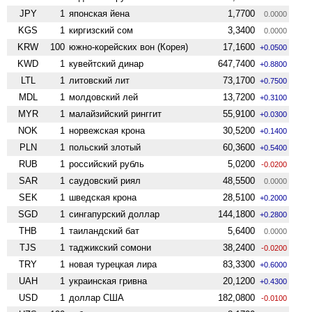
JPY
1
японская йена
1,7700
0.0000
KGS
1
киргизский сом
3,3400
0.0000
KRW
100
южно-корейских вон (Корея)
17,1600
+0.0500
KWD
1
кувейтский динар
647,7400
+0.8800
LTL
1
литовский лит
73,1700
+0.7500
MDL
1
молдовский лей
13,7200
+0.3100
MYR
1
малайзийский ринггит
55,9100
+0.0300
NOK
1
норвежская крона
30,5200
+0.1400
PLN
1
польский злотый
60,3600
+0.5400
RUB
1
российский рубль
5,0200
-0.0200
SAR
1
саудовский риял
48,5500
0.0000
SEK
1
шведская крона
28,5100
+0.2000
SGD
1
сингапурский доллар
144,1800
+0.2800
THB
1
таиландский бат
5,6400
0.0000
TJS
1
таджикский сомони
38,2400
-0.0200
TRY
1
новая турецкая лира
83,3300
+0.6000
UAH
1
украинская гривна
20,1200
+0.4300
USD
1
доллар США
182,0800
-0.0100