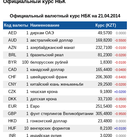
Официальный курс НБК
Официальный валютный курс НБК на 21.04.2014
Код валюты
Наименование
Курс (KZT)
AED
1
дирхам ОАЭ
49,5700
0.0000
AUD
1
австралийский доллар
169,8200
-0.5500
AZN
1
азербайджанский манат
232,7100
-0.0100
BRL
1
бразильский реал
81,2300
-0.0200
BYR
100
белорусских рублей
1,8300
-0.0100
CAD
1
канадский доллар
165,4400
-0.0400
CHF
1
швейцарский франк
206,3600
-0.6400
CNY
1
китайский юань женьминьби
29,2500
-0.0200
CZK
1
чешская крона
9,1800
+0.0200
DKK
1
датская крона
33,7100
-0.0500
EUR
1
Евро
251,5400
-0.5200
GBP
1
фунт стерлингов Велико­британии
305,4800
-0.9500
HKD
1
гонконгский доллар
23,4800
0.0000
HUF
10
венгерских форинтов
8,2100
+0.0100
INR
1
индийская рупия
3,0200
0.0000