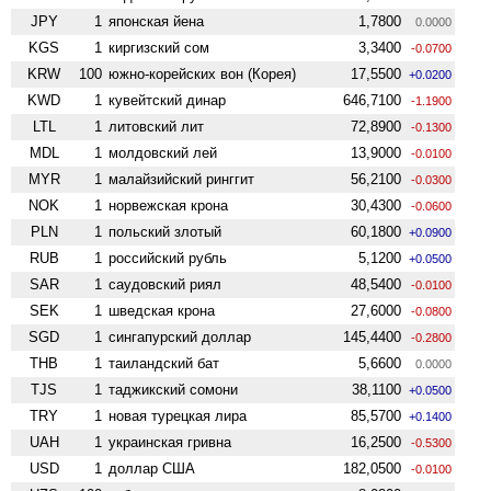
JPY
1
японская йена
1,7800
0.0000
KGS
1
киргизский сом
3,3400
-0.0700
KRW
100
южно-корейских вон (Корея)
17,5500
+0.0200
KWD
1
кувейтский динар
646,7100
-1.1900
LTL
1
литовский лит
72,8900
-0.1300
MDL
1
молдовский лей
13,9000
-0.0100
MYR
1
малайзийский ринггит
56,2100
-0.0300
NOK
1
норвежская крона
30,4300
-0.0600
PLN
1
польский злотый
60,1800
+0.0900
RUB
1
российский рубль
5,1200
+0.0500
SAR
1
саудовский риял
48,5400
-0.0100
SEK
1
шведская крона
27,6000
-0.0800
SGD
1
сингапурский доллар
145,4400
-0.2800
THB
1
таиландский бат
5,6600
0.0000
TJS
1
таджикский сомони
38,1100
+0.0500
TRY
1
новая турецкая лира
85,5700
+0.1400
UAH
1
украинская гривна
16,2500
-0.5300
USD
1
доллар США
182,0500
-0.0100