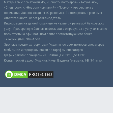
Материалы с пометками «Р», «Новости партнёров», «Актуально»,
«Спецпроект», «Новости компаний», «Промо» – это реклама в
понимании Закона Украины «О рекламе». За содержание рекламы
ответственность несёт рекламодатель.
Информация на данной странице не является рекламой банковских
услуг. Проверенную банком информацию о продуктах и услугах можно
посмотреть на официальном сайте соответствующего банка.
Телефон: (044) 392-47-40
Звонок в пределах территории Украины со всех номеров операторов
мобильной и городской связи по тарифам операторов
График работы: понедельник – пятница с 09:00 до 18:00
Юридический адрес: Украина, Киев, Вадима Гетьмана, 1-Б, 3-й этаж