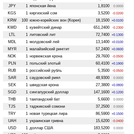
JPY
1
японская йена
1,8100
0.0000
KGS
1
киргизский сом
3,5200
-0.0200
KRW
100
южно-корейских вон (Корея)
18,1500
+0.0100
KWD
1
кувейтский динар
651,2400
-0.2300
LTL
1
литовский лит
72,7400
+0.1300
MDL
1
молдовский лей
13,1400
+0.0100
MYR
1
малайзийский ринггит
57,2400
+0.0600
NOK
1
норвежская крона
29,7600
-0.0500
PLN
1
польский злотый
60,4100
+0.1900
RUB
1
российский рубль
5,3500
-0.0500
SAR
1
саудовский риял
48,9300
0.0000
SEK
1
шведская крона
27,3800
+0.0800
SGD
1
сингапурский доллар
147,1600
+0.1200
THB
1
таиландский бат
5,6600
0.0000
TJS
1
таджикский сомони
37,2500
0.0000
TRY
1
новая турецкая лира
86,5900
+0.1500
UAH
1
украинская гривна
15,6200
-0.0400
USD
1
доллар США
183,5200
0.0000