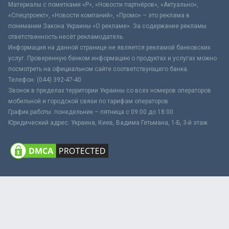
Материалы с пометками «Р», «Новости партнёров», «Актуально»,
«Спецпроект», «Новости компаний», «Промо» – это реклама в
понимании Закона Украины «О рекламе». За содержание рекламы
ответственность несёт рекламодатель.
Информация на данной странице не является рекламой банковских
услуг. Проверенную банком информацию о продуктах и услугах можно
посмотреть на официальном сайте соответствующего банка.
Телефон: (044) 392-47-40
Звонок в пределах территории Украины со всех номеров операторов
мобильной и городской связи по тарифам операторов
График работы: понедельник – пятница с 09:00 до 18:00
Юридический адрес: Украина, Киев, Вадима Гетьмана, 1-Б, 3-й этаж