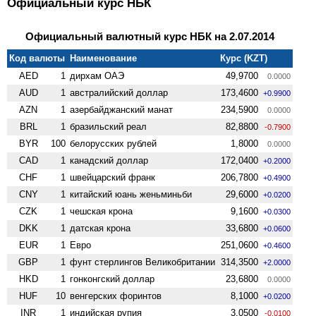
Официальный курс НБК
Официальный валютный курс НБК на 2.07.2014
Код валюты
Наименование
Курс (KZT)
AED
1
дирхам ОАЭ
49,9700
0.0000
AUD
1
австралийский доллар
173,4600
+0.9900
AZN
1
азербайджанский манат
234,5900
0.0000
BRL
1
бразильский реал
82,8800
-0.7900
BYR
100
белорусских рублей
1,8000
0.0000
CAD
1
канадский доллар
172,0400
+0.2000
CHF
1
швейцарский франк
206,7800
+0.4900
CNY
1
китайский юань женьминьби
29,6000
+0.0200
CZK
1
чешская крона
9,1600
+0.0300
DKK
1
датская крона
33,6800
+0.0600
EUR
1
Евро
251,0600
+0.4600
GBP
1
фунт стерлингов Велико­британии
314,3500
+2.0000
HKD
1
гонконгский доллар
23,6800
0.0000
HUF
10
венгерских форинтов
8,1000
+0.0200
INR
1
индийская рупия
3,0500
-0.0100