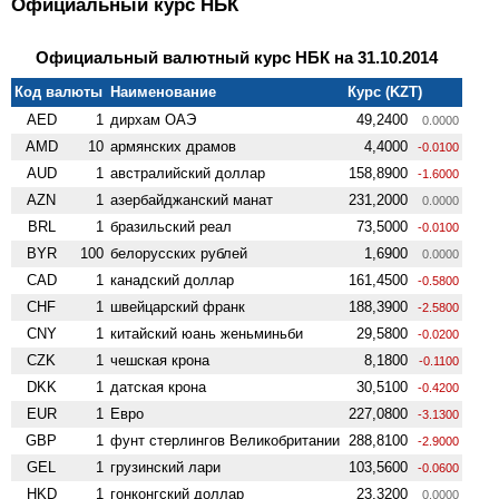
Официальный курс НБК
Официальный валютный курс НБК на 31.10.2014
Код валюты
Наименование
Курс (KZT)
AED
1
дирхам ОАЭ
49,2400
0.0000
AMD
10
армянских драмов
4,4000
-0.0100
AUD
1
австралийский доллар
158,8900
-1.6000
AZN
1
азербайджанский манат
231,2000
0.0000
BRL
1
бразильский реал
73,5000
-0.0100
BYR
100
белорусских рублей
1,6900
0.0000
CAD
1
канадский доллар
161,4500
-0.5800
CHF
1
швейцарский франк
188,3900
-2.5800
CNY
1
китайский юань женьминьби
29,5800
-0.0200
CZK
1
чешская крона
8,1800
-0.1100
DKK
1
датская крона
30,5100
-0.4200
EUR
1
Евро
227,0800
-3.1300
GBP
1
фунт стерлингов Велико­британии
288,8100
-2.9000
GEL
1
грузинский лари
103,5600
-0.0600
HKD
1
гонконгский доллар
23,3200
0.0000