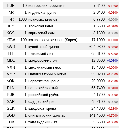
HUF
10
венгерских форинтов
7,3400
-0.1200
INR
1
индийская рупия
2,9400
-0.0100
IRR
1000
иранских риалов
6,7700
0.0000
JPY
1
японская йена
1,6600
-0.0100
KGS
1
киргизский сом
3,1600
0.0000
KRW
100
южно-корейских вон (Корея)
17,1000
-0.1700
KWD
1
кувейтский динар
624,9800
-0.8700
LTL
1
литовский лит
65,8100
-0.8900
MDL
1
молдовский лей
12,3600
+0.0500
MXN
1
мексиканский песо
13,4000
-0.0600
MYR
1
малайзийский ринггит
55,0200
-0.2800
NOK
1
норвежская крона
26,9000
-0.2500
PLN
1
польский злотый
53,7400
-0.8100
RUB
1
российский рубль
4,1700
-0.0600
SAR
1
саудовский риял
48,2100
0.0000
SEK
1
шведская крона
24,4800
-0.1300
SGD
1
сингапурский доллар
141,4600
-0.7000
THB
1
таиландский бат
5,5500
-0.0300