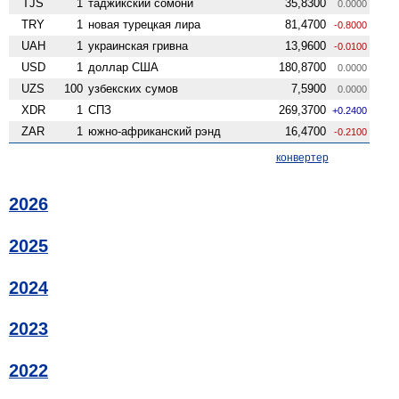
TJS
1
таджикский сомони
35,8300
0.0000
TRY
1
новая турецкая лира
81,4700
-0.8000
UAH
1
украинская гривна
13,9600
-0.0100
USD
1
доллар США
180,8700
0.0000
UZS
100
узбекских сумов
7,5900
0.0000
XDR
1
СПЗ
269,3700
+0.2400
ZAR
1
южно-африканский рэнд
16,4700
-0.2100
конвертер
2026
2025
2024
2023
2022