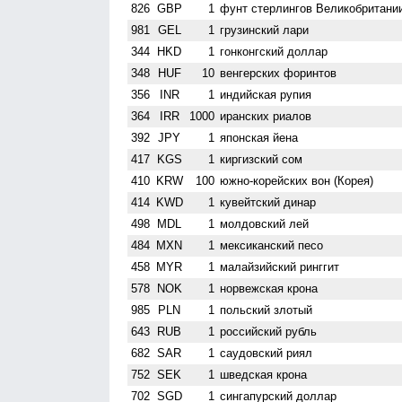
826
GBP
1
фунт стерлингов Велико­британи
981
GEL
1
грузинский лари
344
HKD
1
гонконгский доллар
348
HUF
10
венгерских форинтов
356
INR
1
индийская рупия
364
IRR
1000
иранских риалов
392
JPY
1
японская йена
417
KGS
1
киргизский сом
410
KRW
100
южно-корейских вон (Корея)
414
KWD
1
кувейтский динар
498
MDL
1
молдовский лей
484
MXN
1
мексиканский песо
458
MYR
1
малайзийский ринггит
578
NOK
1
норвежская крона
985
PLN
1
польский злотый
643
RUB
1
российский рубль
682
SAR
1
саудовский риял
752
SEK
1
шведская крона
702
SGD
1
сингапурский доллар