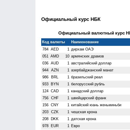
Официальный курс НБК
Официальный валютный курс НБК
Код валюты
Наименование
784
AED
1
дирхам ОАЭ
051
AMD
10
армянских драмов
036
AUD
1
австралийский доллар
944
AZN
1
азербайджанский манат
986
BRL
1
бразильский реал
933
BYN
1
белорусский рубль
124
CAD
1
канадский доллар
756
CHF
1
швейцарский франк
156
CNY
1
китайский юань женьминьби
203
CZK
1
чешская крона
208
DKK
1
датская крона
978
EUR
1
Евро