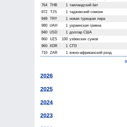
764
THB
1
таиландский бат
972
TJS
1
таджикский сомони
949
TRY
1
новая турецкая лира
980
UAH
1
украинская гривна
840
USD
1
доллар США
860
UZS
100
узбекских сумов
960
XDR
1
СПЗ
710
ZAR
1
южно-африканский рэнд
к
2026
2025
2024
2023