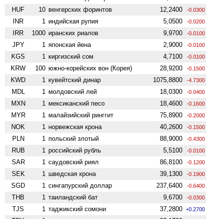
HUF
10
венгерских форинтов
12,2400
-0.0300
INR
1
индийская рупия
5,0500
-0.0200
IRR
1000
иранских риалов
9,9700
-0.0100
JPY
1
японская йена
2,9000
-0.0100
KGS
1
киргизский сом
4,7100
-0.0100
KRW
100
южно-корейских вон (Корея)
28,9200
-0.1500
KWD
1
кувейтский динар
1075,8800
-4.7300
MDL
1
молдовский лей
18,0300
-0.0400
MXN
1
мексиканский песо
18,4600
-0.1600
MYR
1
малайзийский ринггит
75,8900
-0.2000
NOK
1
норвежская крона
40,2600
-0.1500
PLN
1
польский злотый
88,9000
-0.4300
RUB
1
российский рубль
5,5100
-0.0100
SAR
1
саудовский риял
86,8100
-0.1200
SEK
1
шведская крона
39,1300
-0.1900
SGD
1
сингапурский доллар
237,6400
-0.6400
THB
1
таиландский бат
9,6700
-0.0300
TJS
1
таджикский сомони
37,2800
+0.2700