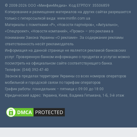
© 2008-2026 ООО «МинфинМедиа». Код ЕГРПОУ: 35506859
Копирование и размещение материалов на других сайтах разрешается
только с гиперссылкой вида: www.minfin.com.ua
Материалы с пометками «Р», «Новости партнёров», «Актуально»,
«Спецпроект», «Новости компаний», «Промо» – это реклама в
понимании Закона Украины «О рекламе». За содержание рекламы
ответственность несёт рекламодатель.
Информация на данной странице не является рекламой банковских
услуг. Проверенную банком информацию о продуктах и услугах можно
посмотреть на официальном сайте соответствующего банка.
Телефон: (044) 392-47-40
Звонок в пределах территории Украины со всех номеров операторов
мобильной и городской связи по тарифам операторов
График работы: понедельник – пятница с 09:00 до 18:00
Юридический адрес: Украина, Киев, Вадима Гетьмана, 1-Б, 3-й этаж