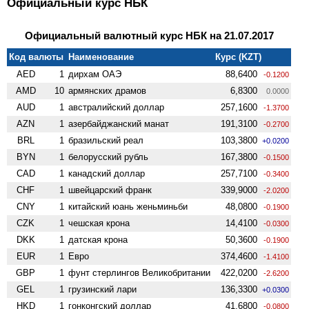
Официальный курс НБК
Официальный валютный курс НБК на 21.07.2017
Код валюты
Наименование
Курс (KZT)
AED
1
дирхам ОАЭ
88,6400
-0.1200
AMD
10
армянских драмов
6,8300
0.0000
AUD
1
австралийский доллар
257,1600
-1.3700
AZN
1
азербайджанский манат
191,3100
-0.2700
BRL
1
бразильский реал
103,3800
+0.0200
BYN
1
белорусский рубль
167,3800
-0.1500
CAD
1
канадский доллар
257,7100
-0.3400
CHF
1
швейцарский франк
339,9000
-2.0200
CNY
1
китайский юань женьминьби
48,0800
-0.1900
CZK
1
чешская крона
14,4100
-0.0300
DKK
1
датская крона
50,3600
-0.1900
EUR
1
Евро
374,4600
-1.4100
GBP
1
фунт стерлингов Велико­британии
422,0200
-2.6200
GEL
1
грузинский лари
136,3300
+0.0300
HKD
1
гонконгский доллар
41,6800
-0.0800