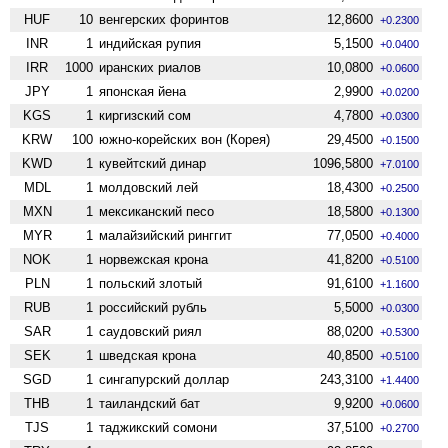
HUF
10
венгерских форинтов
12,8600
+0.2300
INR
1
индийская рупия
5,1500
+0.0400
IRR
1000
иранских риалов
10,0800
+0.0600
JPY
1
японская йена
2,9900
+0.0200
KGS
1
киргизский сом
4,7800
+0.0300
KRW
100
южно-корейских вон (Корея)
29,4500
+0.1500
KWD
1
кувейтский динар
1096,5800
+7.0100
MDL
1
молдовский лей
18,4300
+0.2500
MXN
1
мексиканский песо
18,5800
+0.1300
MYR
1
малайзийский ринггит
77,0500
+0.4000
NOK
1
норвежская крона
41,8200
+0.5100
PLN
1
польский злотый
91,6100
+1.1600
RUB
1
российский рубль
5,5000
+0.0300
SAR
1
саудовский риял
88,0200
+0.5300
SEK
1
шведская крона
40,8500
+0.5100
SGD
1
сингапурский доллар
243,3100
+1.4400
THB
1
таиландский бат
9,9200
+0.0600
TJS
1
таджикский сомони
37,5100
+0.2700