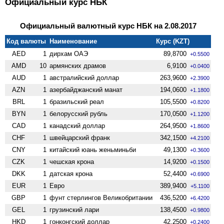
Официальный курс НБК
Официальный валютный курс НБК на 2.08.2017
Код валюты
Наименование
Курс (KZT)
AED
1
дирхам ОАЭ
89,8700
+0.5500
AMD
10
армянских драмов
6,9100
+0.0400
AUD
1
австралийский доллар
263,9600
+2.3900
AZN
1
азербайджанский манат
194,0600
+1.1800
BRL
1
бразильский реал
105,5500
+0.8200
BYN
1
белорусский рубль
170,0500
+1.1200
CAD
1
канадский доллар
264,9500
+1.8600
CHF
1
швейцарский франк
342,1500
+4.2100
CNY
1
китайский юань женьминьби
49,1300
+0.3600
CZK
1
чешская крона
14,9200
+0.1500
DKK
1
датская крона
52,4400
+0.6900
EUR
1
Евро
389,9400
+5.1100
GBP
1
фунт стерлингов Велико­британии
436,5200
+6.4200
GEL
1
грузинский лари
138,4500
+0.9800
HKD
1
гонконгский доллар
42,2500
+0.2400