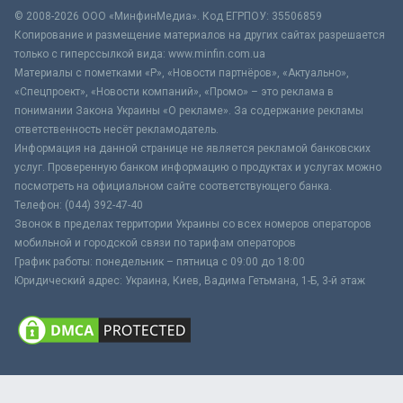
© 2008-2026 ООО «МинфинМедиа». Код ЕГРПОУ: 35506859
Копирование и размещение материалов на других сайтах разрешается
только с гиперссылкой вида: www.minfin.com.ua
Материалы с пометками «Р», «Новости партнёров», «Актуально»,
«Спецпроект», «Новости компаний», «Промо» – это реклама в
понимании Закона Украины «О рекламе». За содержание рекламы
ответственность несёт рекламодатель.
Информация на данной странице не является рекламой банковских
услуг. Проверенную банком информацию о продуктах и услугах можно
посмотреть на официальном сайте соответствующего банка.
Телефон: (044) 392-47-40
Звонок в пределах территории Украины со всех номеров операторов
мобильной и городской связи по тарифам операторов
График работы: понедельник – пятница с 09:00 до 18:00
Юридический адрес: Украина, Киев, Вадима Гетьмана, 1-Б, 3-й этаж