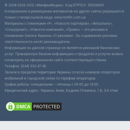
© 2008-2026 ООО «МинфинМедиа». Код ЕГРПОУ: 35506859
Копирование и размещение материалов на других сайтах разрешается
только с гиперссылкой вида: www.minfin.com.ua
Материалы с пометками «Р», «Новости партнёров», «Актуально»,
«Спецпроект», «Новости компаний», «Промо» – это реклама в
понимании Закона Украины «О рекламе». За содержание рекламы
ответственность несёт рекламодатель.
Информация на данной странице не является рекламой банковских
услуг. Проверенную банком информацию о продуктах и услугах можно
посмотреть на официальном сайте соответствующего банка.
Телефон: (044) 392-47-40
Звонок в пределах территории Украины со всех номеров операторов
мобильной и городской связи по тарифам операторов
График работы: понедельник – пятница с 09:00 до 18:00
Юридический адрес: Украина, Киев, Вадима Гетьмана, 1-Б, 3-й этаж