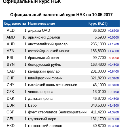
Официальный курс НБК
Официальный валютный курс НБК на 10.05.2017
Код валюты
Наименование
Курс (KZT)
AED
1
дирхам ОАЭ
86,6200
+0.6700
AMD
10
армянских драмов
6,5900
+0.0600
AUD
1
австралийский доллар
235,1300
+1.1200
AZN
1
азербайджанский манат
186,8300
+1.4000
BRL
1
бразильский реал
99,7700
-0.0200
BYN
1
белорусский рубль
168,4800
+0.4300
CAD
1
канадский доллар
231,0000
+0.6400
CHF
1
швейцарский франк
321,8200
+3.3100
CNY
1
китайский юань женьминьби
46,1000
+0.3100
CZK
1
чешская крона
13,0100
+0.1100
DKK
1
датская крона
46,8700
+0.4600
EUR
1
Евро
348,5300
+3.4900
GBP
1
фунт стерлингов Велико­британии
411,4200
+4.3200
GEL
1
грузинский лари
131,1700
+0.9900
HKD
1
гонконгский доллар
40,8700
+0.3000