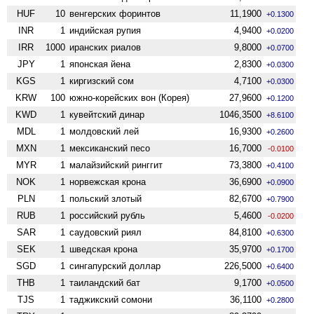
HUF
10
венгерских форинтов
11,1900
+0.1300
INR
1
индийская рупия
4,9400
+0.0200
IRR
1000
иранских риалов
9,8000
+0.0700
JPY
1
японская йена
2,8300
+0.0300
KGS
1
киргизский сом
4,7100
+0.0300
KRW
100
южно-корейских вон (Корея)
27,9600
+0.1200
KWD
1
кувейтский динар
1046,3500
+8.6100
MDL
1
молдовский лей
16,9300
+0.2600
MXN
1
мексиканский песо
16,7000
-0.0100
MYR
1
малайзийский ринггит
73,3800
+0.4100
NOK
1
норвежская крона
36,6900
+0.0900
PLN
1
польский злотый
82,6700
+0.7900
RUB
1
российский рубль
5,4600
-0.0200
SAR
1
саудовский риял
84,8100
+0.6300
SEK
1
шведская крона
35,9700
+0.1700
SGD
1
сингапурский доллар
226,5000
+0.6400
THB
1
таиландский бат
9,1700
+0.0500
TJS
1
таджикский сомони
36,1100
+0.2800